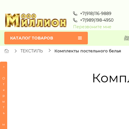
+7(918)116-9889
+7(989)198-4950
Перезвоните мне
КАТАЛОГ ТОВАРОВ
ТЕКСТИЛЬ
Комплекты постельного белья
СЕРТИФИКАТЫ
>
Комп
ПОСУДА
О
т
БЫТОВАЯ
к
ТЕХНИКА
р
ы
ИГРУШКИ
т
ИНТЕРЬЕР
ь
СУВЕНИРЫ
м