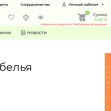
акты
Сотрудничество
Личный кабинет
0
Сумма:
0.00 ₽
Корзина не сохранится! Необходима авторизация
инки
Новости
<
белья
О
т
к
р
ы
т
ь
ф