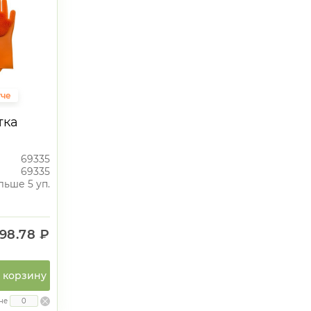
гче
тка
69335
69335
льше 5 уп.
98.78 ₽
 корзину
не