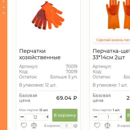
е
ХОЗЯЙСТВЕННЫЕ
н
ТОВАРЫ
ю
-
Комоды
-
Комоды/
Сделай жизнь ле
Корзины
Перчатки
Перчатка-ще
-
хозяйственные
33*14см 2шт
Обувницы/
Шкафы
Артикул:
70019
Артикул:
Код:
70019
Код:
-
Остаток:
Больше 5 уп.
Остаток:
Бо
Полочки/
В упаковке: 12 шт.
В упаковке: 1 шт.
Этажерки
Базовая
Базовая
-
69.04 ₽
2
цена
цена
Вешалки/
Крючки
Мин партия:
12
шт.
Мин партия:
1
шт.
В корзину
В
-
Столы/
В корзине
В корзи
Стулья/