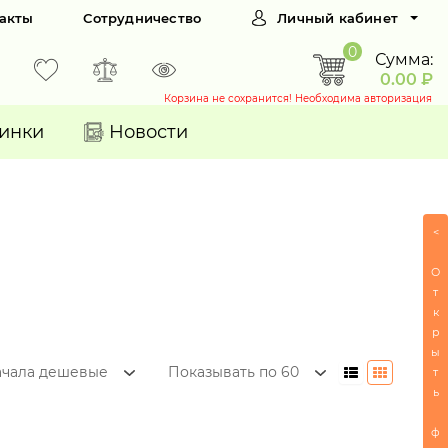
акты
Сотрудничество
Личный кабинет
0
Сумма:
0.00 ₽
Корзина не сохранится! Необходима авторизация
инки
Новости
<
О
т
к
р
ы
ачала дешевые
Показывать по 60
т
ь
ф