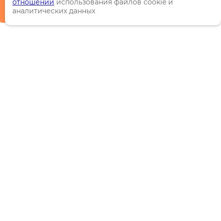
отношении
использования файлов cookie и
аналитических данных
Каталог
Торговые марки
Акции
Распродажи
Новинки
Информация
О компании