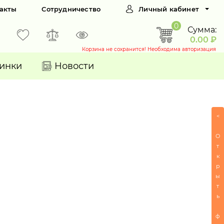
акты
Сотрудничество
Личный кабинет
0
Сумма:
0.00 ₽
Корзина не сохранится! Необходима авторизация
инки
Новости
<
О
т
к
р
ы
т
ь
ф