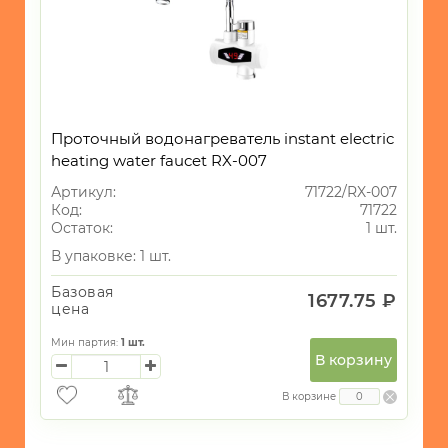
-
Чайники
электрические
-
Термопоты
Проточный водонагреватель instant electric
-
Весы
heating water faucet RX-007
Артикул:
71722/RX-007
-
Код:
71722
Утюги/
Остаток:
1 шт.
Отпариватели
В упаковке: 1 шт.
-
Пылесосы
Базовая
1677.75 ₽
цена
-
Фены
Мин партия:
1
шт.
В корзину
-
Выпрямители
В корзине
для
волос/
плойки