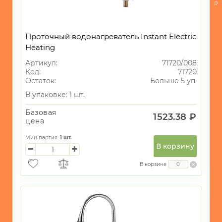
электро
р
-
Миксеры
Проточный водонагреватель Instant Electric
-
Heating
Печки/
Артикул:
71720/008
Плиты
Код:
71720
Остаток:
Больше 5 уп.
-
Мультиварки
В упаковке: 1 шт.
-
Базовая
1523.38 ₽
Соковыжималки
цена
-
Мин партия:
1
шт.
Сендвичницы/
В корзину
вафельницы
В корзине
-
Тостеры
-
Кофемолки,
кофеварки