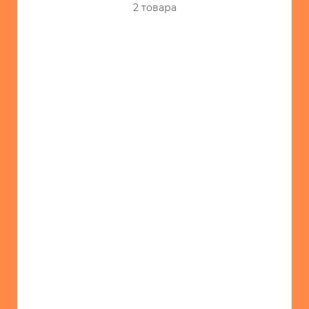
2 товара
-
Бритвы/
машинки
для
стрижки
-
Увлажнители
воздуха
-
Водонагреватели
-
Теплообогреватели
-
Прочая
бытовая
техника
ИГРУШКИ
ИНТЕРЬЕР