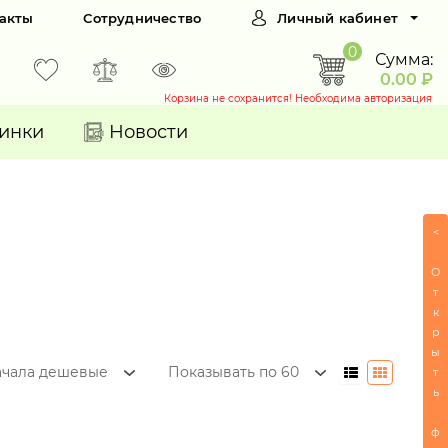
акты
Сотрудничество
Личный кабинет
0
Сумма:
0.00 ₽
Корзина не сохранится! Необходима авторизация
инки
Новости
<
О
т
к
р
ы
ачала дешевые
Показывать по 60
т
ь
ф