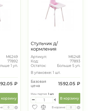
Стульчик д/
кормления
вод
РОЗОВЫЙ вывод
М6249
Артикул:
М6248
77892
Код:
77893
льше 1 уп.
Остаток:
Больше 5 уп.
В упаковке: 1 шт.
Базовая
592.05 ₽
1592.05 ₽
цена
Мин партия:
1
шт.
 корзину
В корзину
не
В корзине