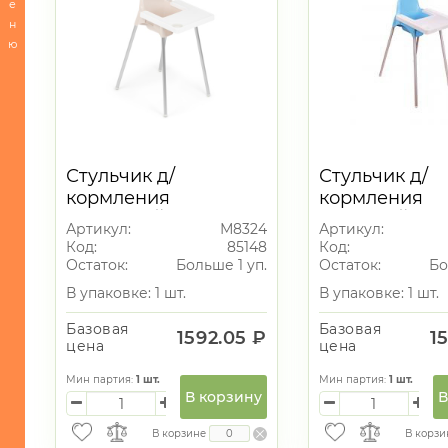
е
ТЕХНИКА
н
ю
ИГРУШКИ
ИНТЕРЬЕР
СУВЕНИРЫ
ХОЗЯЙСТВЕННЫЕ
ТОВАРЫ
Стульчик д/
Стульчик д/
кормления
кормления
-
БЕЖЕВЫЙ вывод
ГОЛУБОЙ вы
Комоды
Артикул:
М8324
Артикул:
Код:
85148
Код:
-
Остаток:
Больше 1 уп.
Остаток:
Бо
Комоды/
В упаковке: 1 шт.
В упаковке: 1 шт.
Корзины
-
Базовая
Базовая
1592.05 ₽
1
цена
цена
Обувницы/
Шкафы
Мин партия:
1
шт.
Мин партия:
1
шт.
В корзину
В
-
Полочки/
Этажерки
В корзине
В корзи