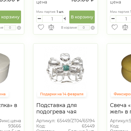
цена
цена
Мин партия:
1
шт.
Мин партия:
 корзину
В корзину
не
В корзине
ена
Подарки на 14 февраля
Фиксиро
лка» в
Подставка для
Свеча 
подогрева чая
жел» в
свечкой 10,5*5см
подсве
Фикс.цена
Артикул:
65449/ZT04/65194
Артикул:
93666
Код:
65449
Код: