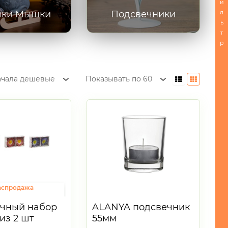
и
л
чки Мышки
Подсвечники
ь
т
р
ачала дешевые
Показывать по 60
аспродажа
чный набор
ALANYA подсвечник
на 14 февраля
из 2 шт
55мм
40рублей