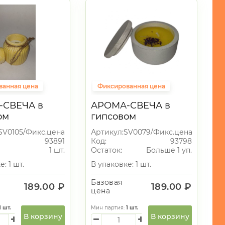
ванная цена
Фиксированная цена
-СВЕЧА в
АРОМА-СВЕЧА в
ом
гипсовом
чнике
подсвечнике
SV0105/Фикс.цена
Артикул:
SV0079/Фикс.цена
93891
Код:
93798
1 шт.
Остаток:
Больше 1 уп.
: 1 шт.
В упаковке: 1 шт.
Базовая
189.00 ₽
189.00 ₽
цена
1
шт.
Мин партия:
1
шт.
В корзину
В корзину