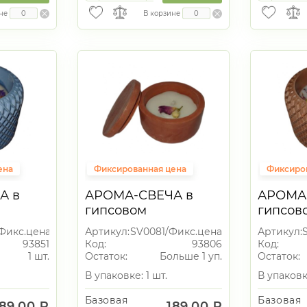
не
В корзине
ена
Фиксированная цена
Фиксиро
А в
АРОМА-СВЕЧА в
АРОМА
гипсовом
гипсов
подсвечнике
подсве
Фикс.цена
Артикул:
SV0081/Фикс.цена
Артикул:
93851
Код:
93806
Код:
1 шт.
Остаток:
Больше 1 уп.
Остаток:
В упаковке: 1 шт.
В упаковке
Базовая
Базовая
189.00 ₽
189.00 ₽