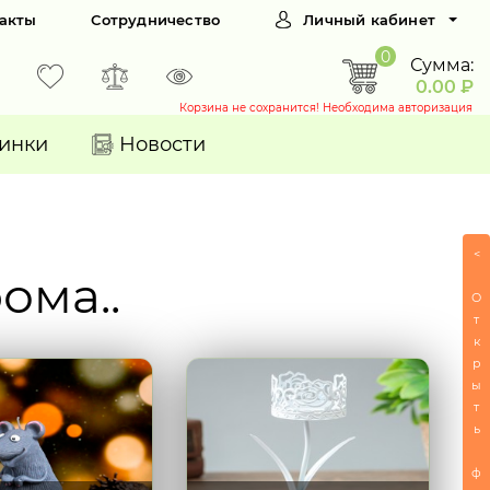
акты
Сотрудничество
Личный кабинет
0
Сумма:
0.00 ₽
Корзина не сохранится! Необходима авторизация
инки
Новости
<
ома..
О
т
к
р
ы
т
ь
ф