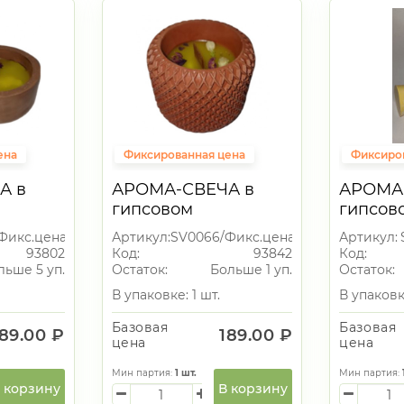
ена
Фиксированная цена
Фиксиро
А в
АРОМА-СВЕЧА в
АРОМА
гипсовом
гипсов
подсвечнике
подсве
Фикс.цена
Артикул:
SV0066/Фикс.цена
Артикул:
93802
Код:
93842
Код:
льше 5 уп.
Остаток:
Больше 1 уп.
Остаток:
В упаковке: 1 шт.
В упаковке
Базовая
Базовая
189.00 ₽
189.00 ₽
цена
цена
Мин партия:
1
шт.
Мин партия:
 корзину
В корзину