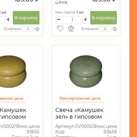
цена
1
шт.
Мин партия:
1
шт.
В корзину
В корзину
В корзине
В корзине
ванная цена
Фиксированная цена
«Камушек
Свеча «Камушек
 гипсовом
зел» в гипсовом
чнике
подсвечнике
SV0002/Фикс.цена
Артикул:
SV0005/Фикс.цена
93655
Код:
93658