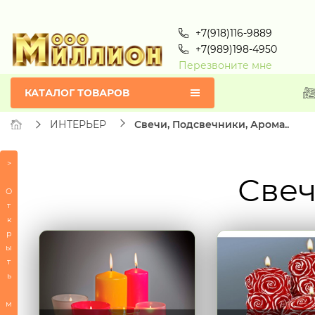
+7(918)116-9889
+7(989)198-4950
Перезвоните мне
КАТАЛОГ ТОВАРОВ
ИНТЕРЬЕР
Свечи, Подсвечники, Арома..
>
Свеч
Товары
по
О
алфавиту
т
к
ВСЕ
р
П
ы
С
т
СЕРТИФИКАТЫ
ь
ПОСУДА
м