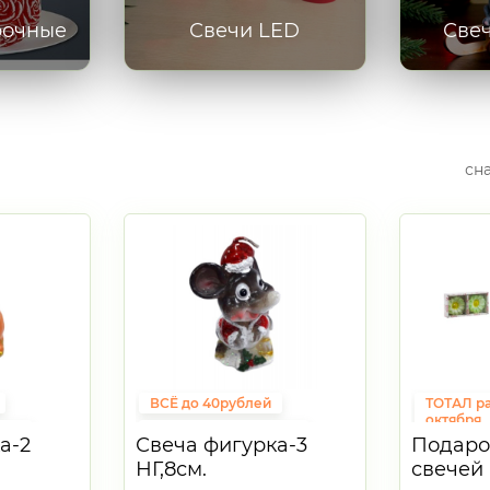
рочные
Свечи LED
Све
сн
ВСЁ до 40рублей
ТОТАЛ р
октября
ена
Фиксированная цена
а-2
Свеча фигурка-3
Подаро
Подарки 
НГ,8см.
свечей 
ВСЁ до 