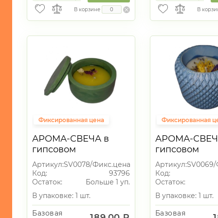
В корзине
В корзи
Фиксированная цена
Фиксированная ц
АРОМА-СВЕЧА в
АРОМА-СВЕЧ
гипсовом
гипсовом
подсвечнике
подсвечнике
Артикул:
SV0078/Фикс.цена
Артикул:
SV0069/
Код:
93796
Код:
Остаток:
Больше 1 уп.
Остаток:
В упаковке: 1 шт.
В упаковке: 1 шт.
Базовая
Базовая
189.00 ₽