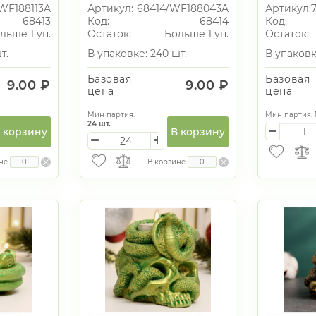
"Цвето
WF188113A
Артикул:
68414/WF188043A
Артикул:
Фиксиро
68413
Код:
68414
Код:
ПАСХА
льше 1 уп.
Остаток:
Больше 1 уп.
Остаток:
т.
В упаковке: 240 шт.
В упаковке
Базовая
Базовая
9.00 ₽
9.00 ₽
цена
цена
Мин партия:
Мин партия:
24
шт.
 корзину
В корзину
не
В корзине