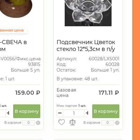
ванная цена
-СВЕЧА в
Подсвечник Цветок
ом
стекло 12*5,3см в п/у
чнике
SV0056/Фикс.цена
Артикул:
60028/LXS001
93815
Код:
60028
Больше 5 уп.
Остаток:
Больше 1 уп.
: 1 шт.
В упаковке: 48 шт.
Базовая
159.00 ₽
171.11 ₽
цена
1
шт.
Мин партия:
1
шт.
В корзину
В корзину
В корзине
В корзине