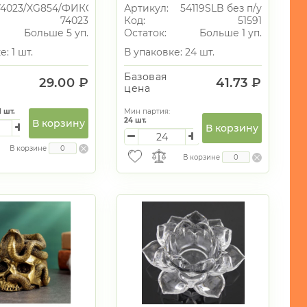
чки"4 цвета
ванная цена
74023/XG854/ФИКС
Артикул:
54119SLB без п/у
74023
Код:
51591
Больше 5 уп.
Остаток:
Больше 1 уп.
: 1 шт.
В упаковке: 24 шт.
Базовая
29.00 ₽
41.73 ₽
цена
1
шт.
Мин партия:
24
шт.
В корзину
В корзину
В корзине
В корзине