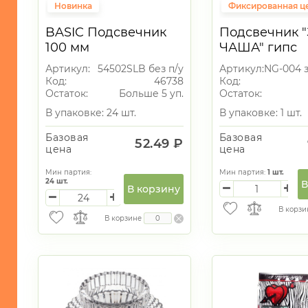
ОСВЕЩЕНИЕ
Новинка
Фиксированная ц
ТОВАРЫ
BASIC Подсвечник
Подсвечник 
ДЛЯ
100 мм
ЧАША" гипс
ТУРИЗМА
И
Артикул:
54502SLB без п/у
Артикул:
NG-004 
ПИКНИКА
Код:
46738
Код:
Остаток:
Больше 5 уп.
Остаток:
МОРСКАЯ
ТЕМАТИКА
В упаковке: 24 шт.
В упаковке: 1 шт.
САД
Базовая
Базовая
52.49 ₽
и
цена
цена
ОГОРОД
Мин партия:
Мин партия:
1
шт.
Новогодний
24
шт.
В
В корзину
ассортимент
В корзи
Свечи
В корзине
1
подарочные
Свечки
3
Мышки
Подсвечники
12
стекло
6