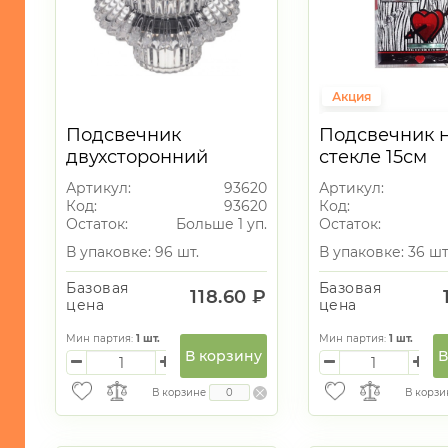
Акция
Подарки на 14 фе
Подсвечник
Подсвечник 
Выгодно
Рас
двухсторонний
стекле 15см
стекло 8*5,5см без п/
Артикул:
93620
Артикул:
у
Код:
93620
Код:
Остаток:
Больше 1 уп.
Остаток:
В упаковке: 96 шт.
В упаковке: 36 шт
Базовая
Базовая
118.60 ₽
цена
цена
Мин партия:
1
шт.
Мин партия:
1
шт.
В корзину
В
В корзине
В корзи