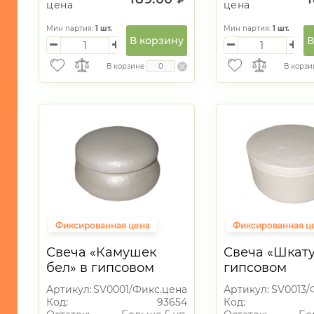
цена
цена
Мин партия:
1
шт.
Мин партия:
1
шт.
В корзину
В
В корзине
В корзи
Фиксированная цена
Фиксированная ц
Свеча «Камушек
Свеча «Шкату
бел» в гипсовом
гипсовом
подсвечнике
подсвечнике
Артикул:
SV0001/Фикс.цена
Артикул:
SV0013/
Код:
93654
Код: