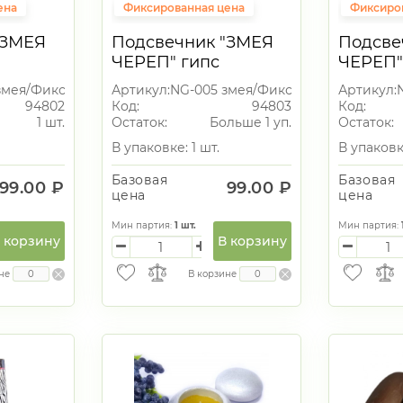
ена
Фиксированная цена
Фиксиро
"ЗМЕЯ
Подсвечник "ЗМЕЯ
Подсве
ЧЕРЕП" гипс
ЧЕРЕП"
змея/Фикс.цена
Артикул:
NG-005 змея/Фикс.цена
Артикул:
94802
Код:
94803
Код:
1 шт.
Остаток:
Больше 1 уп.
Остаток:
В упаковке: 1 шт.
В упаковке
Базовая
Базовая
99.00 ₽
99.00 ₽
цена
цена
Мин партия:
1
шт.
Мин партия:
 корзину
В корзину
не
В корзине