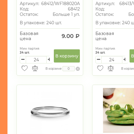
диффузоры
Артикул:
68412/WF188020A
Артикул:
68413/
Код:
68412
Код:
-
Остаток:
Больше 1 уп.
Остаток:
Бо
Флористика
В упаковке: 240 шт.
В упаковке: 240 ш
-
Базовая
Базовая
Вазы
9.00 ₽
цена
цена
-
Мин партия:
Мин партия:
Элементы
24
шт.
24
шт.
интерьера/
В корзину
В
Статуэтки
В корзине
В корзи
СУВЕНИРЫ
ХОЗЯЙСТВЕННЫЕ
ТОВАРЫ
УНИКАЛЬНЫЕ
ТОВАРЫ
ГАЛАНТЕРЕЯ
ТЕКСТИЛЬ