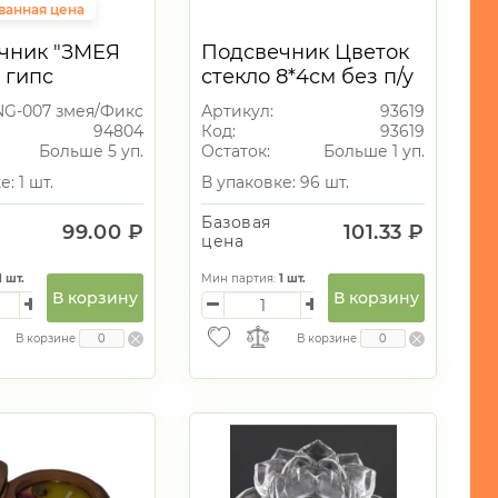
ванная цена
чник "ЗМЕЯ
Подсвечник Цветок
 гипс
стекло 8*4см без п/у
NG-007 змея/Фикс.цена
Артикул:
93619
94804
Код:
93619
Больше 5 уп.
Остаток:
Больше 1 уп.
: 1 шт.
В упаковке: 96 шт.
Базовая
99.00 ₽
101.33 ₽
цена
1
шт.
Мин партия:
1
шт.
В корзину
В корзину
В корзине
В корзине