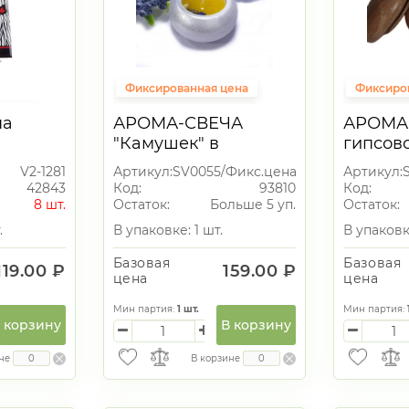
Фиксированная цена
Фиксиро
враля
на
АРОМА-СВЕЧА
АРОМА
продажа
"Камушек" в
гипсов
гипсовом
подсве
V2-1281
Артикул:
SV0055/Фикс.цена
Артикул:
подсвечнике
42843
Код:
93810
Код:
8 шт.
Остаток:
Больше 5 уп.
Остаток:
.
В упаковке: 1 шт.
В упаковке
Базовая
Базовая
119.00 ₽
159.00 ₽
цена
цена
Мин партия:
1
шт.
Мин партия:
 корзину
В корзину
не
В корзине