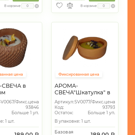
В корзине
В корзине
ванная цена
Фиксированная цена
-СВЕЧА в
АРОМА-
ом
СВЕЧА"Шкатулка" в
чнике
гипсовом
SV0067/Фикс.цена
Артикул:
SV0077/Фикс.цена
подсвечнике
93846
Код:
93793
Больше 1 уп.
Остаток:
Больше 1 уп.
: 1 шт.
В упаковке: 1 шт.
Базовая
189.00 ₽
189.00 ₽