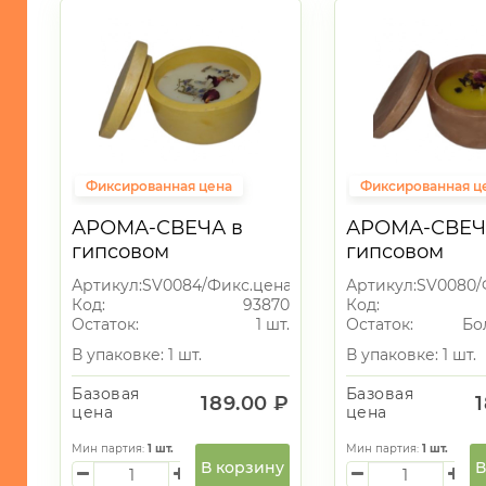
Фиксированная цена
Фиксированная ц
АРОМА-СВЕЧА в
АРОМА-СВЕЧ
гипсовом
гипсовом
подсвечнике
подсвечнике
Артикул:
SV0084/Фикс.цена
Артикул:
SV0080/
Код:
93870
Код:
Остаток:
1 шт.
Остаток:
Бо
В упаковке: 1 шт.
В упаковке: 1 шт.
Базовая
Базовая
189.00 ₽
цена
цена
Мин партия:
1
шт.
Мин партия:
1
шт.
В корзину
В