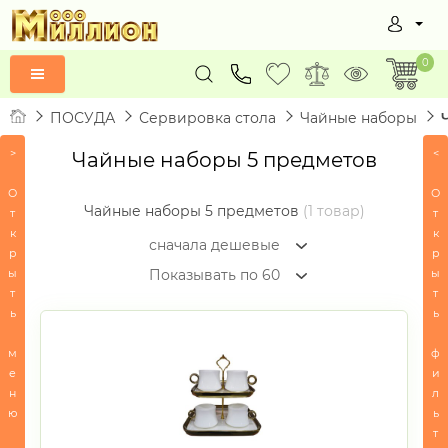
0
ПОСУДА
Сервировка стола
Чайные наборы
>
<
Чайные наборы 5 предметов
Товары
по
О
О
алфавиту
Чайные наборы 5 предметов
(1 товар)
т
т
к
к
ВСЕ
сначала дешевые
р
р
К
ы
ы
Показывать по 60
СЕРТИФИКАТЫ
т
т
ь
ь
ПОСУДА
м
ф
-
е
и
Сервировка
н
л
стола
ю
ь
-
т