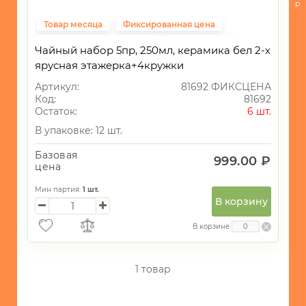
Посуда
р
для
Товар месяца
Фиксированная цена
приготовления
Фиксцена "Золотой уют"
Распродажа
Чайный набор 5пр, 250мл, керамика бел 2-х
-
Кухонные
ярусная этажерка+4кружки
принадлежности
Артикул:
81692 ФИКСЦЕНА
Код:
81692
-
Остаток:
6 шт.
Кондитерские
принадлежности
В упаковке: 12 шт.
и
все
Базовая
999.00 ₽
для
цена
запекания
Мин партия:
1
шт.
-
В корзину
Хранение
В корзине
БЫТОВАЯ
ТЕХНИКА
1 товар
ИГРУШКИ
ИНТЕРЬЕР