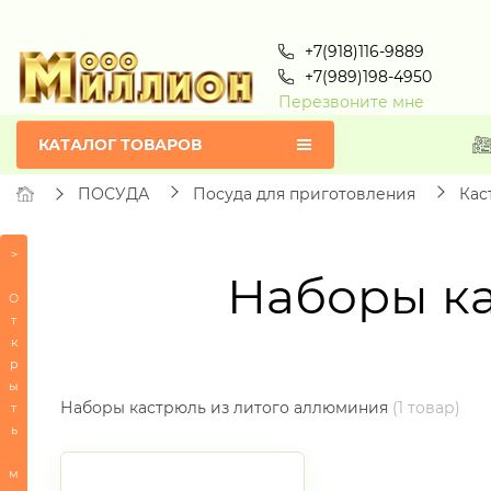
+7(918)116-9889
+7(989)198-4950
Перезвоните мне
КАТАЛОГ ТОВАРОВ
ПОСУДА
Посуда для приготовления
Кас
СЕРТИФИКАТЫ
>
Наборы ка
ПОСУДА
О
т
-
к
Сервировка
р
стола
ы
-
Наборы кастрюль из литого аллюминия
(1 товар)
т
Посуда
ь
для
приготовления
м