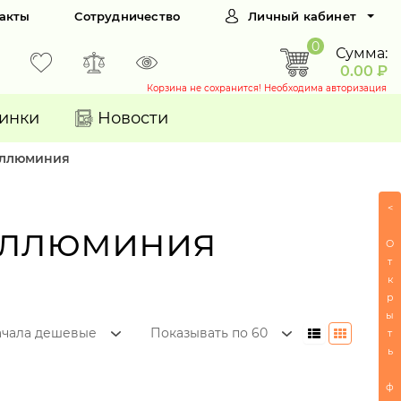
акты
Сотрудничество
Личный кабинет
0
Сумма:
0.00 ₽
Корзина не сохранится! Необходима авторизация
инки
Новости
 аллюминия
<
 аллюминия
О
т
к
р
ы
ачала дешевые
Показывать по 60
т
ь
ф