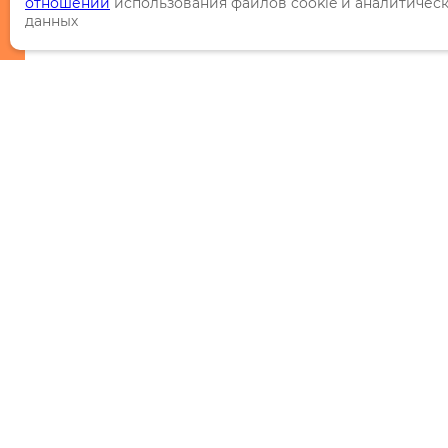
отношении
использования файлов cookie и аналитичес
данных
Каталог
Торговые марки
Акции
Распродажи
Новинки
Миллион © 2026 Данный интернет-сайт носит исключите
технических характеристик, цветовых сочетаний, а такж