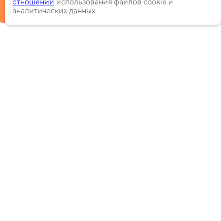
отношении
использования файлов cookie и
аналитических данных
Каталог
Торговые марки
Акции
Распродажи
Новинки
Информация
О компании