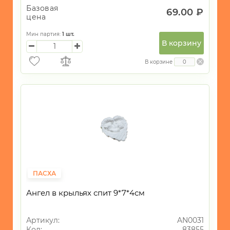
Базовая
69.00 ₽
цена
Мин партия:
1
шт.
В корзину
В корзине
ПАСХА
Ангел в крыльях спит 9*7*4см
Артикул:
AN0031
Код:
83855