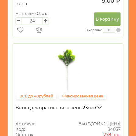
9.00 ₽
цена
Мин партия:
24
шт.
В корзину
В корзине
ВСЁ до 40рублей
Фиксированная цена
ПАСХА
Ветка декоративная зелень 23см OZ
Артикул:
84037/ФИКС.ЦЕНА
Код:
84037
Остаток:
2781 шт.