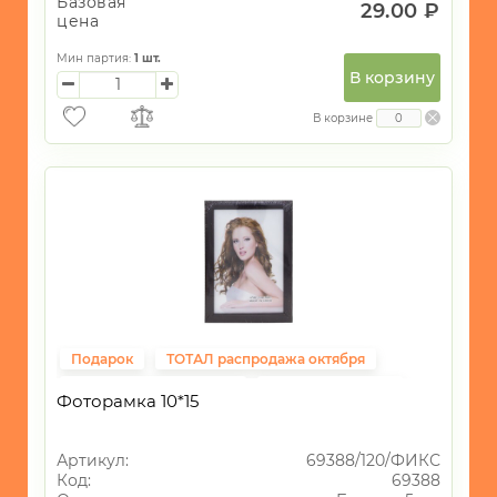
Базовая
29.00 ₽
цена
Мин партия:
1
шт.
В корзину
В корзине
Подарок
ТОТАЛ распродажа октября
Подарки на 14 февраля
ВСЁ до 40рублей
Фоторамка 10*15
Фиксированная цена
Свадьба
Артикул:
69388/120/ФИКС
Код:
69388