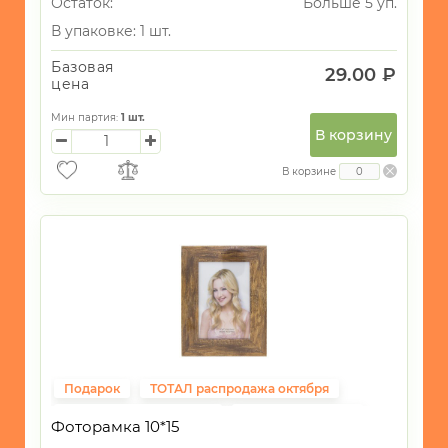
Остаток:
Больше 5 уп.
В упаковке: 1 шт.
Базовая
29.00 ₽
цена
Мин партия:
1
шт.
В корзину
В корзине
Подарок
ТОТАЛ распродажа октября
Подарки на 14 февраля
ВСЁ до 40рублей
Фоторамка 10*15
Фиксированная цена
Свадьба