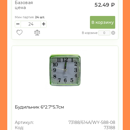
Базовая
52.49 ₽
цена
Мин партия:
24
шт.
В корзину
В корзине
Будильник 6*2.7*5.7см
Артикул:
73188/614A/WY-588-08
Код:
73188