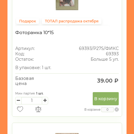
Подарок
ТОТАЛ распродажа октября
Подарки на 14 февраля
ВСЁ до 40рублей
Фоторамка 10*15
Фиксированная цена
Свадьба
Артикул:
69393/P27S/ФИКС
Код:
69393
Остаток:
Больше 5 уп.
В упаковке: 1 шт.
Базовая
39.00 ₽
цена
Мин партия:
1
шт.
В корзину
В корзине