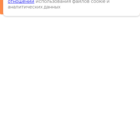
отношении
использования файлов cookie и
аналитических данных
Каталог
Торговые марки
Акции
Распродажи
Новинки
Информация
О компании