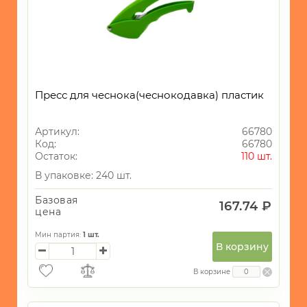
ГАЛАНТЕРЕЯ
ТЕКСТИЛЬ
ОСВЕЩЕНИЕ
ТОВАРЫ
Пресс для чеснока(чеснокодавка) пластик
ДЛЯ
ТУРИЗМА
И
Артикул:
66780
ПИКНИКА
Код:
66780
Остаток:
110 шт.
МОРСКАЯ
ТЕМАТИКА
В упаковке: 240 шт.
САД
Базовая
167.74 ₽
и
цена
ОГОРОД
Мин партия:
1
шт.
Новогодний
В корзину
ассортимент
В корзине