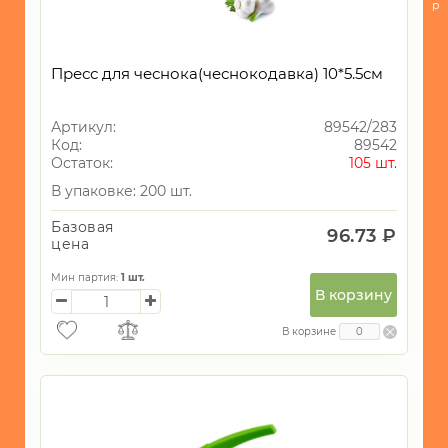
-
р
Кондитерские
принадлежности
и
Пресс для чеснока(чеснокодавка) 10*5.5см
все
для
запекания
Артикул:
89542/283
Код:
89542
-
Остаток:
105 шт.
Хранение
В упаковке: 200 шт.
БЫТОВАЯ
ТЕХНИКА
Базовая
96.73 ₽
цена
ИГРУШКИ
Мин партия:
1
шт.
ИНТЕРЬЕР
В корзину
СУВЕНИРЫ
В корзине
ХОЗЯЙСТВЕННЫЕ
ТОВАРЫ
УНИКАЛЬНЫЕ
ТОВАРЫ