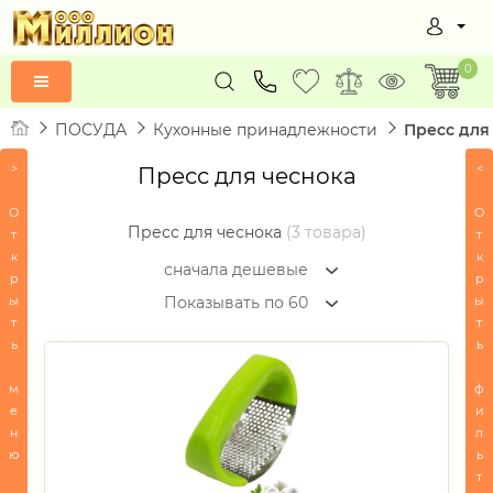
0
ПОСУДА
Кухонные принадлежности
Пресс для
СЕРТИФИКАТЫ
>
<
Пресс для чеснока
ПОСУДА
О
О
Пресс для чеснока
(3 товара)
т
т
-
к
к
Сервировка
сначала дешевые
р
р
стола
ы
ы
Показывать по 60
-
т
т
Посуда
ь
ь
для
приготовления
м
ф
е
и
-
н
л
Кухонные
ю
ь
принадлежности
т