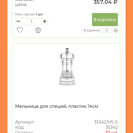
357.04 ₽
цена
Мин партия:
1
шт.
В корзину
В корзине
Мельница для специй, пластик 14см
Артикул:
35342/HS-S
Код:
35342
Остаток:
37 шт.