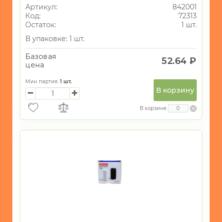
Артикул:
842001
ИГРУШКИ
Код:
72313
Остаток:
1 шт.
ИНТЕРЬЕР
В упаковке: 1 шт.
СУВЕНИРЫ
Базовая
52.64 ₽
ХОЗЯЙСТВЕННЫЕ
цена
ТОВАРЫ
Мин партия:
1
шт.
УНИКАЛЬНЫЕ
В корзину
ТОВАРЫ
В корзине
ГАЛАНТЕРЕЯ
ТЕКСТИЛЬ
ОСВЕЩЕНИЕ
ТОВАРЫ
ДЛЯ
ТУРИЗМА
И
ПИКНИКА
МОРСКАЯ