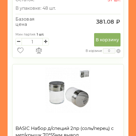
В упаковке: 48 шт.
Базовая
381.08 ₽
цена
Мин партия:
1
шт.
В корзину
В корзине
BASIC Набор д/специй 2пр (соль/перец) с
мет/крышк 70*55мм вывод