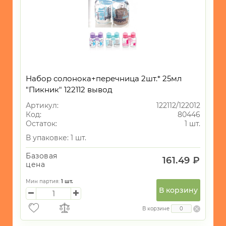
Набор солонока+перечница 2шт.* 25мл
"Пикник" 122112 вывод
Артикул:
122112/122012
Код:
80446
Остаток:
1 шт.
В упаковке: 1 шт.
Базовая
161.49 ₽
цена
Мин партия:
1
шт.
В корзину
В корзине