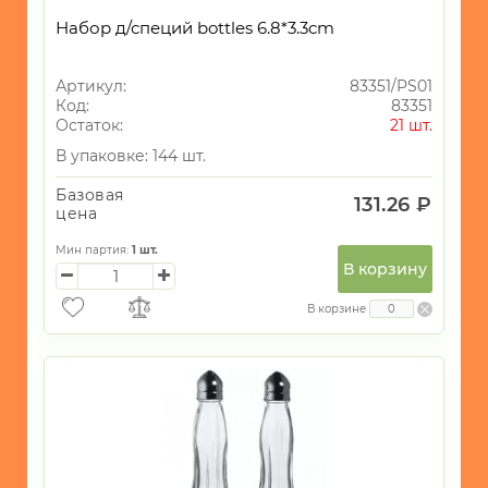
ТЕМАТИКА
Набор д/специй bottles 6.8*3.3cm
САД
и
Артикул:
83351/PS01
ОГОРОД
Код:
83351
Остаток:
21 шт.
Новогодний
ассортимент
В упаковке: 144 шт.
Для
Базовая
специй
2
131.26 ₽
цена
поштучно
Наборы
Мин партия:
1
шт.
В корзину
для
25
специй
В корзине
Ступы
3
Керамика
1
стекло
5
фарфор
3