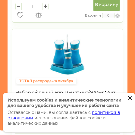
В корзину
В корзине
ТОТАЛ распродажа октября
Набор д/специй 5пр 125мл*2шт/400мл*2шт
стекло/пластик Цветной OZ
Используем cookies и аналитические технологии
для вашего удобства и улучшения работы сайта
Артикул:
73578/5013-13
Оставаясь с нами, вы соглашаетесь с
политикой в
Код:
73578
отношении
использования файлов cookie и
Остаток:
Больше 1 уп.
аналитических данных
В упаковке: 12 шт.