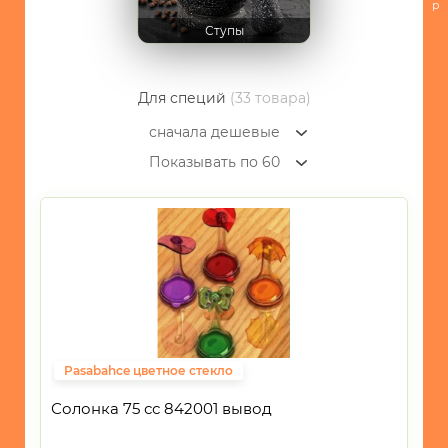
Сервировка
р
стола
Ступы
-
Посуда
для
Для специй
(33 товара)
приготовления
сначала дешевые
-
Показывать по 60
Кухонные
принадлежности
-
Кондитерские
принадлежности
и
все
для
запекания
-
Pasabahce цветное стекло
Хранение
Солонка 75 сс 842001 вывод
БЫТОВАЯ
ТЕХНИКА