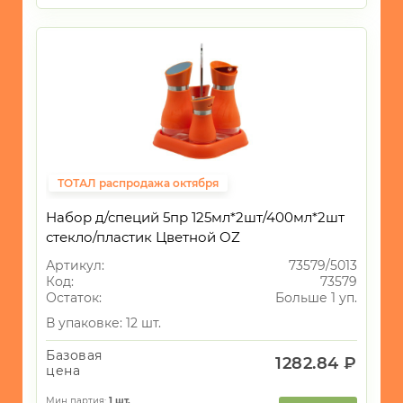
ТОТАЛ распродажа октября
Набор д/специй 5пр 125мл*2шт/400мл*2шт
стекло/пластик Цветной OZ
Артикул:
73579/5013
Код:
73579
Остаток:
Больше 1 уп.
В упаковке: 12 шт.
Базовая
1282.84 ₽
цена
Мин партия:
1
шт.