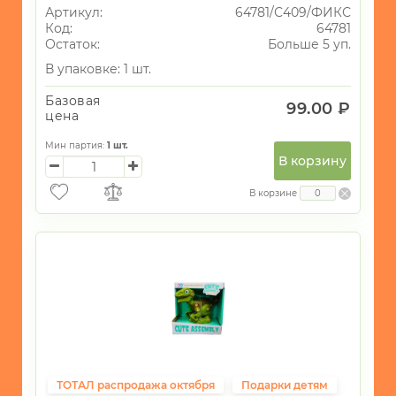
Артикул:
64781/С409/ФИКС
игрушки
Код:
64781
Остаток:
Больше 5 уп.
-
Конструкторы
В упаковке: 1 шт.
-
Базовая
99.00 ₽
Куклы
цена
-
Мин партия:
1
шт.
Игрушки
В корзину
с
любимыми
В корзине
героями
-
Мягкая
игрушка
-
Мячи
-
Стрельба
ТОТАЛ распродажа октября
Подарки детям
-