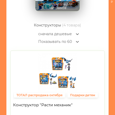
-
р
Конструкторы для
Трансформеры
мальчиков
-
Машинки
Конструкторы
(4 товара)
-
Мнем
сначала дешевые
и
Показывать по 60
лепим
-
Наборы
для
творчества
-
Наборы
для
игр
ТОТАЛ распродажа октября
Подарки детям
-
Развивающие,логические
Фиксированная цена
Конструктор "Расти механик"
-
Музыкальные