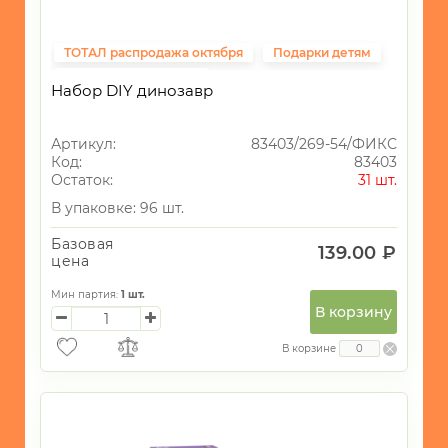
УНИКАЛЬНЫЕ
ТОВАРЫ
ТОТАЛ распродажа октября
Подарки детям
ГАЛАНТЕРЕЯ
Фиксированная цена
Набор DIY динозавр
ТЕКСТИЛЬ
Артикул:
83403/269-54/ФИКС
ОСВЕЩЕНИЕ
Код:
83403
Остаток:
31 шт.
ТОВАРЫ
ДЛЯ
В упаковке: 96 шт.
ТУРИЗМА
И
Базовая
139.00 ₽
ПИКНИКА
цена
МОРСКАЯ
Мин партия:
1
шт.
ТЕМАТИКА
В корзину
САД
В корзине
и
ОГОРОД
Новогодний
ассортимент