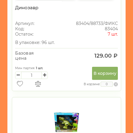
Водяные
Фиксированная цена
Динозавр
пистолеты
-
Артикул:
83404/88733/ФИКС
Мыльные
Код:
83404
пузыри
Остаток:
7 шт.
-
В упаковке: 96 шт.
Дартс
Базовая
129.00 ₽
-
цена
Толокары
Мин партия:
1
шт.
-
В корзину
Гироскутеры
В корзине
-
Разное
ИНТЕРЬЕР
СУВЕНИРЫ
ХОЗЯЙСТВЕННЫЕ
ТОВАРЫ