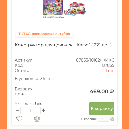
Конструкторы
1
для девочек
Конструкторы
для
1
мальчиков
ТОТАЛ распродажа октября
Фиксированная цена
Конструктор для девочек " Кафе" ( 221 дет )
Артикул:
87855/10162/ФИКС
Код:
87855
Остаток:
1 шт.
В упаковке: 36 шт.
Базовая
469.00 ₽
цена
Мин партия:
1
шт.
В корзину
В корзине