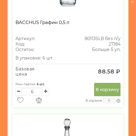
Посуда
р
для
приготовления
BACCHUS Графин 0,5 л
-
Кухонные
принадлежности
Артикул:
80113SLВ без п/у
Код:
27184
-
Остаток:
Больше 5 уп.
Кондитерские
принадлежности
В упаковке: 6 шт.
и
все
Базовая
88.58 ₽
для
цена
запекания
Мин партия:
6
шт.
-
В корзину
Хранение
В корзине
БЫТОВАЯ
ТЕХНИКА
ИГРУШКИ
ИНТЕРЬЕР