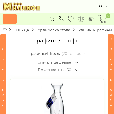
0
ПОСУДА
Сервировка стола
Кувшины/Графины
>
<
Графины/Штофы
Товары
по
О
О
алфавиту
Графины/Штофы
(20 товаров)
т
т
к
к
ВСЕ
сначала дешевые
р
р
С
ы
ы
Показывать по 60
СЕРТИФИКАТЫ
т
т
ь
ь
ПОСУДА
м
ф
-
е
и
Сервировка
н
л
стола
ю
ь
-
т