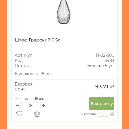
СУВЕНИРЫ
ХОЗЯЙСТВЕННЫЕ
ТОВАРЫ
УНИКАЛЬНЫЕ
ТОВАРЫ
Штоф Графский 0,5л
ГАЛАНТЕРЕЯ
Артикул:
П-32-500
ТЕКСТИЛЬ
Код:
15983
ОСВЕЩЕНИЕ
Остаток:
Больше 5 уп.
В упаковке: 18 шт.
ТОВАРЫ
ДЛЯ
Базовая
93.71 ₽
ТУРИЗМА
цена
И
ПИКНИКА
Мин партия:
18
шт.
В корзину
МОРСКАЯ
ТЕМАТИКА
В корзине
САД
и