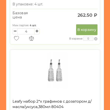
В упаковке: 4 шт.
Базовая
262.50 ₽
цена
Мин партия:
4
шт.
В корзину
В корзине
Leafy набор 2*х графинов с дозатором д/
масла/уксуса,380мл 80404