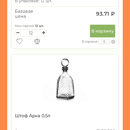
В упаковке: 12 шт.
Базовая
93.71 ₽
цена
Мин партия:
12
шт.
В корзину
В корзине
Штоф Арка 0,5л