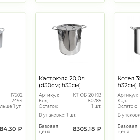
Кастрюля 20,0л
Котел 3
(d30см; h33см)
h32см)
Высокий [ОБЩЕПИТ]
[ОБЩЕ
17502
Артикул:
КТ-ОБ-20 КВ
Артикул:
ТРС Капсульное дно
Сварно
2494
Код:
80285
Код:
Сварной Клепанные
ручки, 1
льше 1 уп.
Остаток:
1 шт.
Остаток:
ручки
В упаковке: 1 шт.
В упаковке
Базовая
Базовая
84.30 ₽
8305.18 ₽
цена
цена