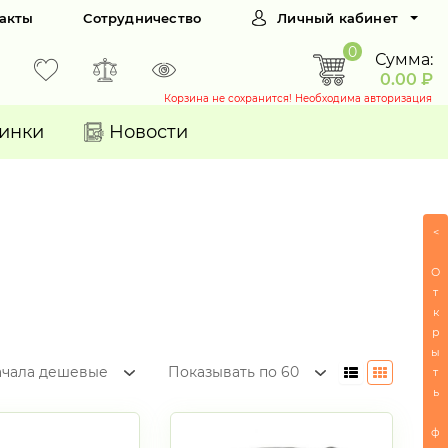
акты
Сотрудничество
Личный кабинет
0
Сумма:
0.00 ₽
Корзина не сохранится! Необходима авторизация
инки
Новости
<
О
т
к
р
ы
ачала дешевые
Показывать по 60
т
ь
ф