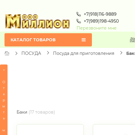
+7(918)116-9889
+7(989)198-4950
Перезвоните мне
КАТАЛОГ ТОВАРОВ
ПОСУДА
Посуда для приготовления
Бак
>
Товары
по
О
алфавиту
т
к
ВСЕ
р
А
ы
Н
Баки
(17 товаров)
т
СЕРТИФИКАТЫ
ь
ПОСУДА
м