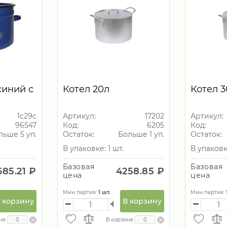
синий с
Котел 20л
Котел 3
1с29с
Артикул:
17202
Артикул:
96547
Код:
6205
Код:
льше 5 уп.
Остаток:
Больше 1 уп.
Остаток:
В упаковке: 1 шт.
В упаковке
Базовая
Базовая
685.21 ₽
4258.85 ₽
цена
цена
Мин партия:
1
шт.
Мин партия:
 корзину
В корзину
не
В корзине