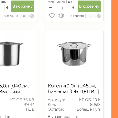
1
шт.
Мин партия:
1
шт.
В корзину
В корзину
В корзине
В корзине
5,0л (d40см;
Котел 40,0л (d45см;
 Высокий
h28,5см) [ОБЩЕПИТ]
ИТ] ТРС
ТРС. Капсульное дно
КТ-ОБ-35 КВ
Артикул:
КТ-ОБ-40 К
й. Клепаные
97017
Код:
80518
1 шт.
Остаток:
Больше 1 уп.
: 1 шт.
В упаковке: 1 шт.