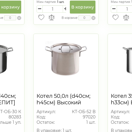
Мин партия:
1
шт.
Мин партия:
 корзину
В корзину
не
В корзине
d40см;
Котел 50,0л (d40см;
Котел 3
ЕПИТ]
h45см) Высокий
h33см)
ное дно
[ОБЩЕПИТ]
[ОБЩЕП
Т-ОБ-30 К
Артикул:
КТ-ОБ-52 В
Артикул:
Сварной. Клепаные
Сварно
80283
Код:
97020
Код:
ручки, 1
ручки, 1
льше 1 уп.
Остаток:
1 шт.
Остаток:
В упаковке: 1 шт.
В упаковке