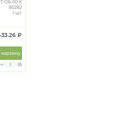
Т-ОБ-50 К
80282
1 шт.
433.26 ₽
 корзину
не