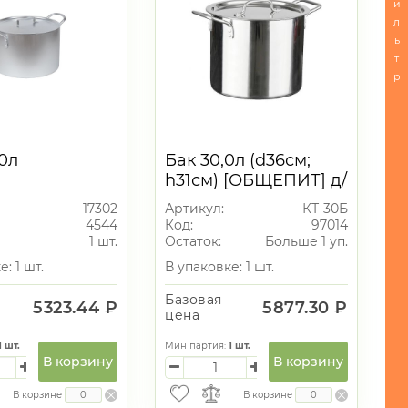
и
л
ь
т
р
0л
Бак 30,0л (d36см;
h31см) [ОБЩЕПИТ] д/
хранения и
17302
Артикул:
КТ-30Б
переноски
4544
Код:
97014
1 шт.
Остаток:
Больше 1 уп.
: 1 шт.
В упаковке: 1 шт.
Базовая
5323.44 ₽
5877.30 ₽
цена
1
шт.
Мин партия:
1
шт.
В корзину
В корзину
В корзине
В корзине