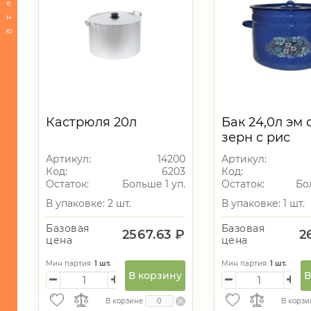
е
-
н
Сервировка
ю
стола
-
Посуда
для
приготовления
-
Кастрюля 20л
Бак 24,0л эм 
Кухонные
зерн с рис
принадлежности
[ГОЛУБИКА]
Артикул:
14200
Артикул:
-
Код:
6203
Код:
Кондитерские
Остаток:
Больше 1 уп.
Остаток:
Бо
принадлежности
В упаковке: 2 шт.
В упаковке: 1 шт.
и
все
Базовая
Базовая
для
2567.63 ₽
2
цена
цена
запекания
Мин партия:
1
шт.
Мин партия:
1
шт.
-
В корзину
В
Хранение
В корзине
В корзи
БЫТОВАЯ