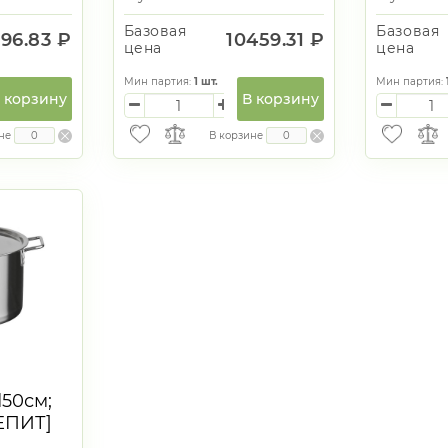
Базовая
Базовая
96.83 ₽
10459.31 ₽
цена
цена
Мин партия:
1
шт.
Мин партия:
 корзину
В корзину
не
В корзине
d50см;
ЕПИТ]
ное дно