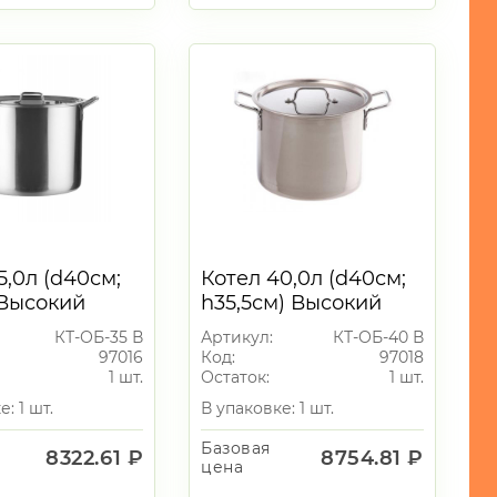
5,0л (d40см;
Котел 40,0л (d40см;
 Высокий
h35,5см) Высокий
ПИТ]
[ОБЩЕПИТ]
КТ-ОБ-35 В
Артикул:
КТ-ОБ-40 В
й. Клепаные
Сварной. Клепаные
97016
Код:
97018
ручки, 1
1 шт.
Остаток:
1 шт.
: 1 шт.
В упаковке: 1 шт.
Базовая
8322.61 ₽
8754.81 ₽
цена