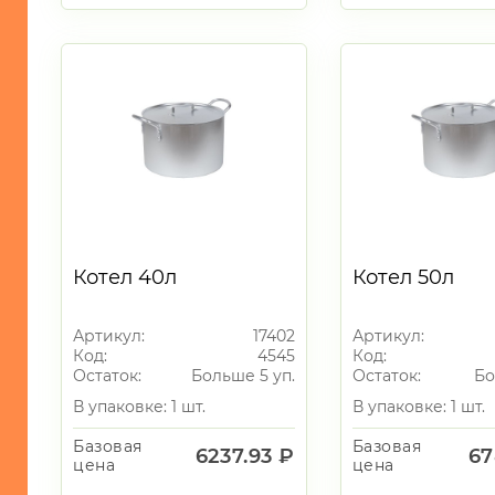
ТЕХНИКА
ИГРУШКИ
ИНТЕРЬЕР
СУВЕНИРЫ
ХОЗЯЙСТВЕННЫЕ
ТОВАРЫ
УНИКАЛЬНЫЕ
ТОВАРЫ
Котел 40л
Котел 50л
ГАЛАНТЕРЕЯ
ТЕКСТИЛЬ
Артикул:
17402
Артикул:
Код:
4545
Код:
ОСВЕЩЕНИЕ
Остаток:
Больше 5 уп.
Остаток:
Бо
ТОВАРЫ
В упаковке: 1 шт.
В упаковке: 1 шт.
ДЛЯ
ТУРИЗМА
Базовая
Базовая
6237.93 ₽
67
И
цена
цена
ПИКНИКА