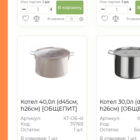
Мин партия:
1
шт.
Мин партия:
1
шт.
МОРСКАЯ
В корзину
В
ТЕМАТИКА
В корзине
В корзи
САД
и
ОГОРОД
Новогодний
ассортимент
алюминий
5
нержавейка
1
Котел 40,0л (d45см;
Котел 30,0л (
h26см) [ОБЩЕПИТ]
h26см) [ОБЩ
Сварной. Клепанные
ТРС. Капсуль
Артикул:
КТ-ОБ-41
Артикул:
К
ручки
Код:
70769
Код:
Остаток:
1 шт.
Остаток:
Бо
В упаковке: 1 шт.
В упаковке: 1 шт.