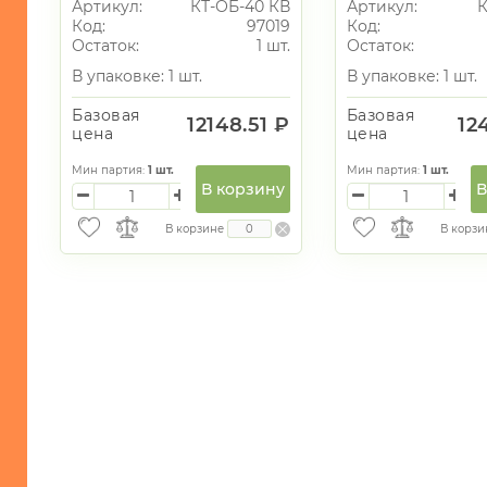
Артикул:
КТ-ОБ-40 КВ
Артикул:
К
Сварной Клепаные
Код:
97019
Код:
ручки, 1
Остаток:
1 шт.
Остаток:
В упаковке: 1 шт.
В упаковке: 1 шт.
Базовая
Базовая
12148.51 ₽
12
цена
цена
Мин партия:
1
шт.
Мин партия:
1
шт.
В корзину
В
В корзине
В корзи