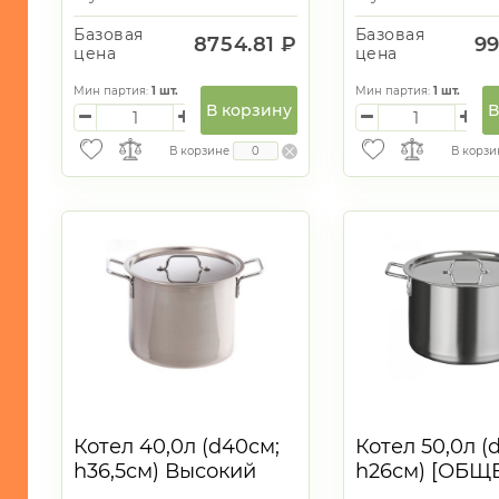
Базовая
Базовая
8754.81 ₽
99
цена
цена
Мин партия:
1
шт.
Мин партия:
1
шт.
В корзину
В
В корзине
В корзи
Котел 40,0л (d40см;
Котел 50,0л (
h36,5см) Высокий
h26см) [ОБЩ
[ОБЩЕПИТ] ТРС
ТРС. Капсуль