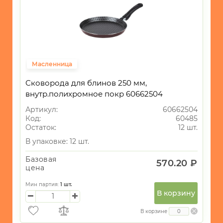
Масленница
Сковорода для блинов 250 мм,
внутр.полихромное покр 60662504
Артикул:
60662504
Код:
60485
Остаток:
12 шт.
В упаковке: 12 шт.
Базовая
570.20 ₽
цена
Мин партия:
1
шт.
В корзину
В корзине