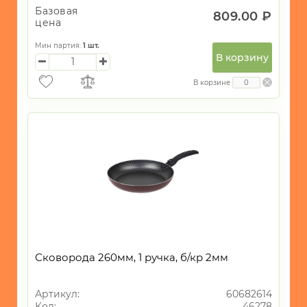
Базовая
809.00 ₽
цена
Мин партия:
1
шт.
В корзину
В корзине
Сковорода 260мм, 1 ручка, б/кр 2мм
Артикул:
60682614
Код:
46278