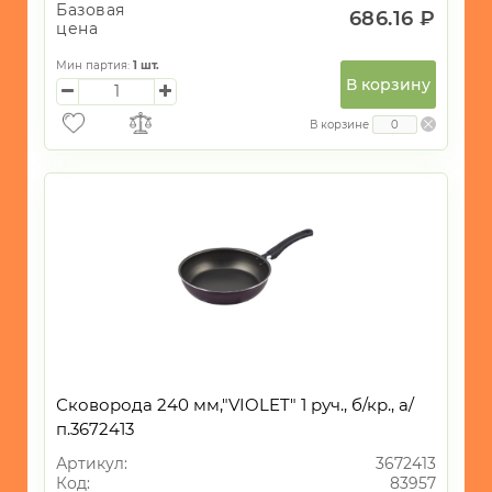
Базовая
686.16 ₽
цена
Мин партия:
1
шт.
В корзину
В корзине
Сковорода 240 мм,"VIOLET" 1 руч., б/кр., а/
п.3672413
Артикул:
3672413
Код:
83957