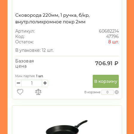
Сковорода 220мм, 1 ручка, б/кр,
внутр.полихромное покр 2мм
Артикул:
60682214
Код:
47796
Остаток:
8 шт.
В упаковке: 12 шт.
Базовая
706.91 ₽
цена
Мин партия:
1
шт.
В корзину
В корзине