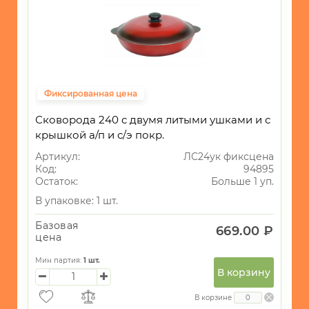
Фиксированная цена
Сковорода 240 с двумя литыми ушками и с
крышкой а/п и с/э покр.
Артикул:
ЛС24ук фиксцена
Код:
94895
Остаток:
Больше 1 уп.
В упаковке: 1 шт.
Базовая
669.00 ₽
цена
Мин партия:
1
шт.
В корзину
В корзине