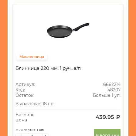
САД
и
ОГОРОД
Новогодний
ассортимент
Сковороды
108
Классические
Масленница
Сковороды
13
Блинные
Блинница 220 мм, 1 руч., а/п
Сковороды
5
Гриль
Артикул:
6662214
Сковороды
9
Код:
48207
Специальные
Остаток:
Больше 1 уп.
Наборы
1
В упаковке: 18 шт.
сковородок
алюминий
10
Базовая
439.95 ₽
цена
алюминий
24
литой
Мин партия:
1
шт.
В корзину