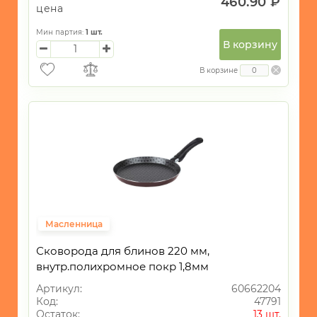
460.90 ₽
цена
Мин партия:
1
шт.
В корзину
В корзине
Масленница
Сковорода для блинов 220 мм,
внутр.полихромное покр 1,8мм
Артикул:
60662204
Код:
47791
Остаток:
13 шт.