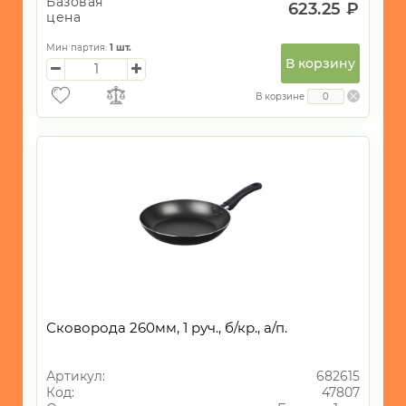
Базовая
623.25 ₽
цена
Мин партия:
1
шт.
В корзину
В корзине
Сковорода 260мм, 1 руч., б/кр., а/п.
Артикул:
682615
Код:
47807