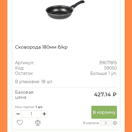
ИГРУШКИ
ИНТЕРЬЕР
СУВЕНИРЫ
ХОЗЯЙСТВЕННЫЕ
ТОВАРЫ
Сковорода 180мм б/кр
УНИКАЛЬНЫЕ
ТОВАРЫ
ГАЛАНТЕРЕЯ
Артикул:
39671815
Код:
59050
ТЕКСТИЛЬ
Остаток:
Больше 1 уп.
В упаковке: 18 шт.
ОСВЕЩЕНИЕ
Базовая
ТОВАРЫ
427.14 ₽
цена
ДЛЯ
ТУРИЗМА
Мин партия:
1
шт.
И
В корзину
ПИКНИКА
В корзине
МОРСКАЯ
ТЕМАТИКА