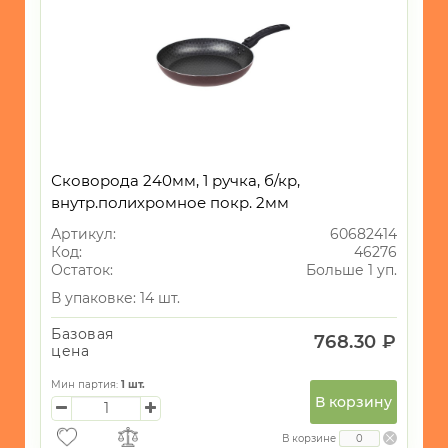
Сковорода 240мм, 1 ручка, б/кр,
внутр.полихромное покр. 2мм
Артикул:
60682414
Код:
46276
Остаток:
Больше 1 уп.
В упаковке: 14 шт.
Базовая
768.30 ₽
цена
Мин партия:
1
шт.
В корзину
В корзине