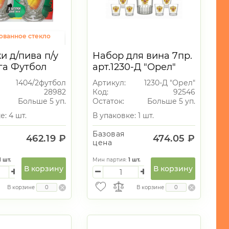
ованное стекло
и д/пива п/у
Набор для вина 7пр.
ет
га Футбол
арт.1230-Д "Орел"
(графин+6 стаканов)
1404/2футбол
Артикул:
1230-Д "Орел"
28982
Код:
92546
Больше 5 уп.
Остаток:
Больше 5 уп.
е: 4 шт.
В упаковке: 1 шт.
Базовая
462.19 ₽
474.05 ₽
цена
1
шт.
Мин партия:
1
шт.
В корзину
В корзину
В корзине
В корзине