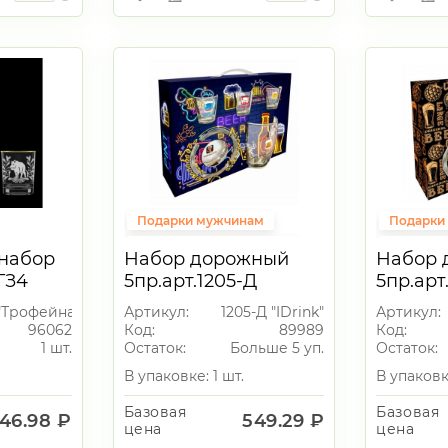
Подарки мужчинам
Подарки
Подарки на 23 февраля
Подарки 
набор
Набор дорожный
Набор 
Пивной сет
Пивной с
-ГЗ4
5пр.арт.1205-Д
5пр.арт
хота"
"IDrink"
"Охота"
"Трофейная охота"
Артикул:
1205-Д "IDrink"
Артикул:
арь"+2
96062
Код:
89989
Код:
.)
1 шт.
Остаток:
Больше 5 уп.
Остаток:
В упаковке: 1 шт.
В упаковке
Базовая
Базовая
46.98 ₽
549.29 ₽
цена
цена