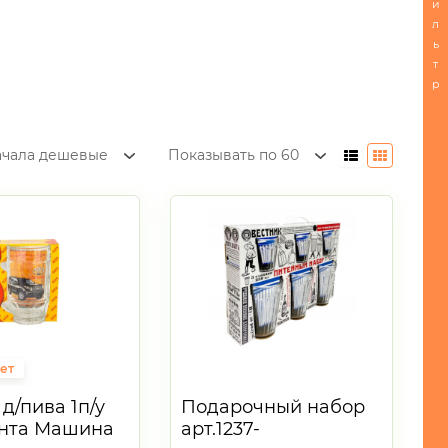
и
л
ь
т
р
ачала дешевые
Показывать по 60
ет
д/пива 1п/у
Подарочный набор
инта Машина
арт.1237-