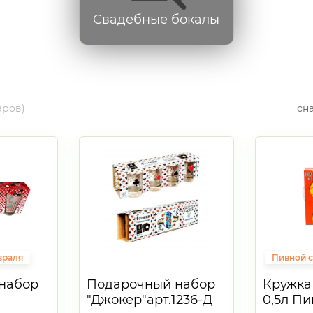
Свадебные бокалы
аров)
сн
враля
Пивной с
набор
Подарочный набор
Кружка 
"Джокер"арт.1236-Д
0,5л П