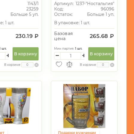
"Ностальгия"гладкий
1143/1
Артикул:
1237-"Ностальгия"
(3 стакана +3 стопки)
23259
Код:
96096
Больше 5 уп.
Остаток:
Больше 1 уп.
: 1 шт.
В упаковке: 1 шт.
Базовая
230.19 ₽
265.68 ₽
цена
1
шт.
Мин партия:
1
шт.
В корзину
В корзину
В корзине
В корзине
ет
Подарки мужчинам