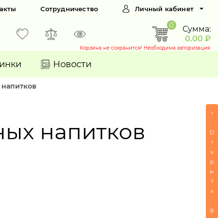
акты
Сотрудничество
Личный кабинет
0
Сумма:
0.00 ₽
Корзина не сохранится! Необходима авторизация
инки
Новости
 напитков
<
ных напитков
О
т
к
р
ы
т
ь
ф