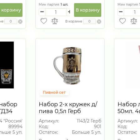
Мин партия:
1
шт.
Мин партия:
 корзину
В корзину
не
В корзине
Пивной сет
набор
Набор 2-х кружек д/
Набор 
-ГДЗ4
пива 0,5л Герб
50мл. 4
афин
Н7 (Лил
4 "Россия"
Артикул:
1143/2 Герб
Артикул:
такана
89994
Код:
901
Код:
льше 5 уп.
Остаток:
Больше 5 уп.
Остаток: