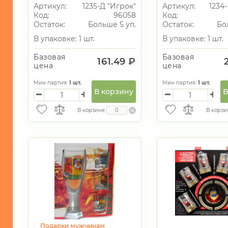
(стопки 2+колода
(Гладкий) (4 
Артикул:
1235-Д "Игрок"
Артикул:
1234-
карт)
+ колода карт
ИГРУШКИ
Код:
96058
Код:
Остаток:
Больше 5 уп.
Остаток:
Бо
ИНТЕРЬЕР
В упаковке: 1 шт.
В упаковке: 1 шт.
СУВЕНИРЫ
Базовая
Базовая
161.49 ₽
цена
цена
ХОЗЯЙСТВЕННЫЕ
ТОВАРЫ
Мин партия:
1
шт.
Мин партия:
1
шт.
В корзину
В
УНИКАЛЬНЫЕ
ТОВАРЫ
В корзине
В корзи
ГАЛАНТЕРЕЯ
ТЕКСТИЛЬ
ОСВЕЩЕНИЕ
ТОВАРЫ
ДЛЯ
ТУРИЗМА
И
ПИКНИКА
Подарки мужчинам