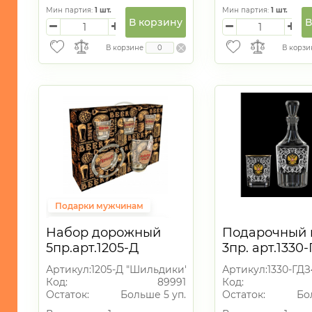
Мин партия:
1
шт.
Мин партия:
1
шт.
В корзину
В
В корзине
В корзи
Подарки мужчинам
Подарки на 23 февраля
Набор дорожный
Подарочный 
Пивной сет
5пр.арт.1205-Д
3пр. арт.1330
"Шильдики"
"Россия" (гр
Артикул:
1205-Д "Шильдики"
Артикул:
1330-ГДЗ
"Цезарь"+2 с
Код:
89991
Код:
250мл.)
Остаток:
Больше 5 уп.
Остаток:
Бо