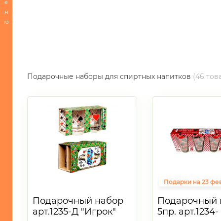
е
Сервировка
н
стола
ю
-
Посуда
для
приготовления
-
Подарочные наборы для спиртных напитков
(46 тов
Кухонные
принадлежности
-
Кондитерские
принадлежности
и
все
для
запекания
-
Подарки на 23 фе
Хранение
Подарочный набор
Подарочный 
БЫТОВАЯ
арт.1235-Д "Игрок"
5пр. арт.1234-
ТЕХНИКА