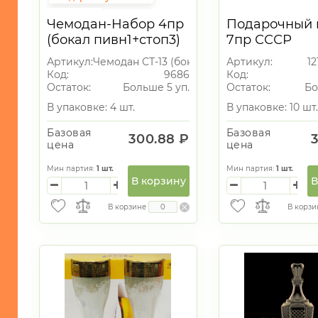
МОРСКАЯ
ТЕМАТИКА
Подарок
Чемодан-Набор 4пр
Подарочный 
Подарки на 23 февраля
САД
(бокал пивн1+стоп3)
7пр СССР
и
Пивной сет
Приколы
Артикул:
Чемодан СТ-13 (бокал+3 стопки)
Артикул:
1
ОГОРОД
Код:
9686
Код:
Остаток:
Больше 5 уп.
Остаток:
Бо
Новогодний
ассортимент
В упаковке: 4 шт.
В упаковке: 10 шт.
стекло
13
Базовая
Базовая
300.88 ₽
цена
цена
Мин партия:
1
шт.
Мин партия:
1
шт.
В корзину
В
В корзине
В корзи