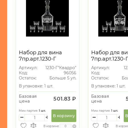
Набор для вина
Набор для в
7пр.арт.1230-Г
7пр.арт.1230-
"Квадро" (графин 1+6
(графин 1+6 с
Артикул:
1230-Г"Квадро"
Артикул:
12
стопок 50мл.)
50мл.)
Код:
96056
Код:
Остаток:
Больше 5 уп.
Остаток:
Бо
В упаковке: 1 шт.
В упаковке: 1 шт.
Базовая
Базовая
501.83 ₽
цена
цена
Мин партия:
1
шт.
Мин партия:
1
шт.
В корзину
В
В корзине
В корзи