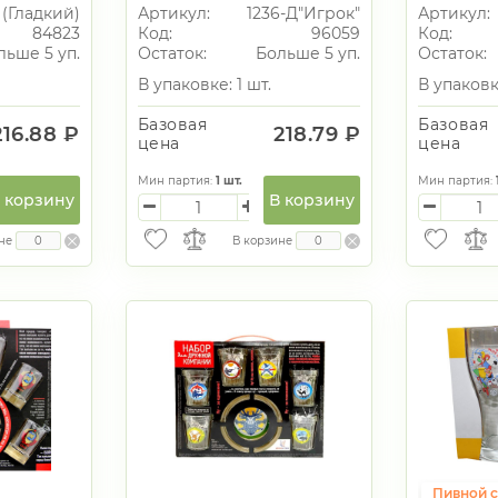
стакана
"Игрок" (4 стопки
 (Гладкий)
Артикул:
1236-Д"Игрок"
Артикул:
)
1022+колода карт)
84823
Код:
96059
Код:
льше 5 уп.
Остаток:
Больше 5 уп.
Остаток:
В упаковке: 1 шт.
В упаковке
Базовая
Базовая
216.88 ₽
218.79 ₽
цена
цена
Мин партия:
1
шт.
Мин партия:
 корзину
В корзину
не
В корзине
Пивной с