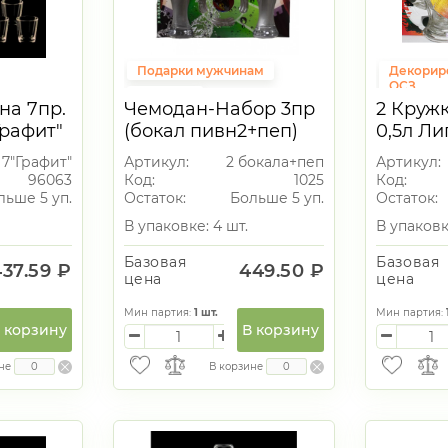
Подарки мужчинам
Декорир
ОСЗ
Подарок
на 7пр.
Чемодан-Набор 3пр
2 Кружк
Пивной с
Подарки на 23 февраля
Графит"
(бокал пивн2+пеп)
0,5л Ли
Пивной сет
опок
Приколы
Н7"Графит"
Артикул:
2 бокала+пеп
Артикул:
96063
Код:
1025
Код:
льше 5 уп.
Остаток:
Больше 5 уп.
Остаток:
В упаковке: 4 шт.
В упаковк
Базовая
Базовая
437.59 ₽
449.50 ₽
цена
цена
Мин партия:
1
шт.
Мин партия:
 корзину
В корзину
не
В корзине