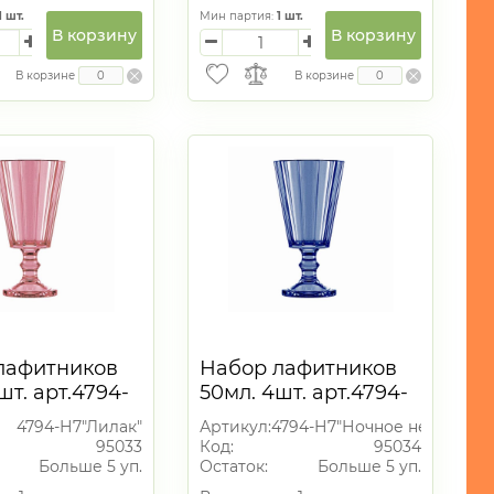
1
шт.
Мин партия:
1
шт.
В корзину
В корзину
В корзине
В корзине
лафитников
Набор лафитников
шт. арт.4794-
50мл. 4шт. арт.4794-
ак)
Н7 (Ночное небо)
4794-Н7"Лилак"
Артикул:
4794-Н7"Ночное небо"
10*5см
95033
Код:
95034
Больше 5 уп.
Остаток:
Больше 5 уп.