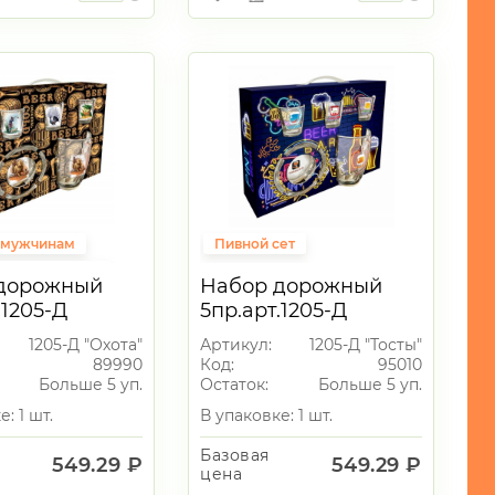
 мужчинам
Пивной сет
на 23 февраля
дорожный
Набор дорожный
ет
.1205-Д
5пр.арт.1205-Д
"Тосты"
1205-Д "Охота"
Артикул:
1205-Д "Тосты"
89990
Код:
95010
Больше 5 уп.
Остаток:
Больше 5 уп.
: 1 шт.
В упаковке: 1 шт.
Базовая
549.29 ₽
549.29 ₽
цена