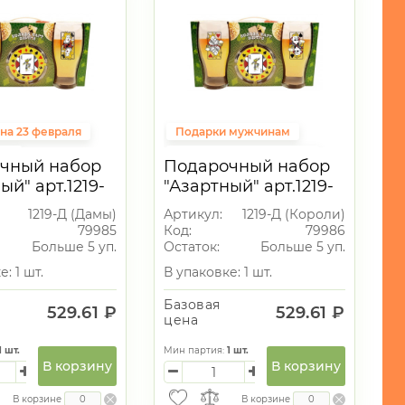
на 23 февраля
Подарки мужчинам
ет
Подарки на 23 февраля
чный набор
Подарочный набор
Пивной сет
ый" арт.1219-
"Азартный" арт.1219-
ы)
Д (Короли)
1219-Д (Дамы)
Артикул:
1219-Д (Короли)
79985
Код:
79986
Больше 5 уп.
Остаток:
Больше 5 уп.
: 1 шт.
В упаковке: 1 шт.
Базовая
529.61 ₽
529.61 ₽
цена
1
шт.
Мин партия:
1
шт.
В корзину
В корзину
В корзине
В корзине