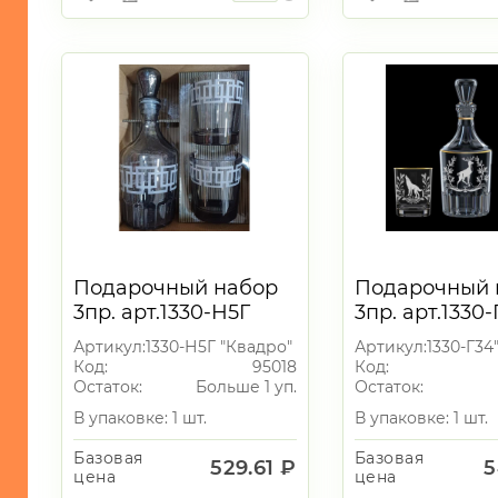
Подарочный набор
Подарочный 
3пр. арт.1330-Н5Г
3пр. арт.1330
"Квадро" (графит)
"Трофейная о
Артикул:
1330-Н5Г "Квадро" (графит)
Артикул:
1330-Г34
(графин "Цезарь"+2
(графин "Цез
Код:
95018
Код:
стакана 250мл.)
стакана 250мл
Остаток:
Больше 1 уп.
Остаток:
В упаковке: 1 шт.
В упаковке: 1 шт.
Базовая
Базовая
529.61 ₽
5
цена
цена