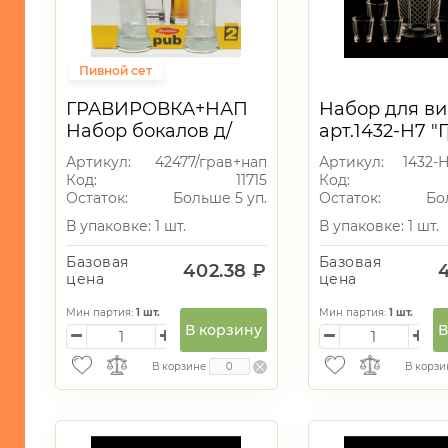
Пивной сет
ГРАВИРОВКА+НАП
Набор для ви
Набор бокалов д/
арт.1432-Н7 "
пива 2шт
(графин+6 ст
Артикул:
42477/грав+нап
Артикул:
1432-
50мл.)
Код:
11715
Код:
Остаток:
Больше 5 уп.
Остаток:
Бо
В упаковке: 1 шт.
В упаковке: 1 шт.
Базовая
Базовая
402.38 ₽
цена
цена
Мин партия:
1
шт.
Мин партия:
1
шт.
В корзину
В
В корзине
В корзи