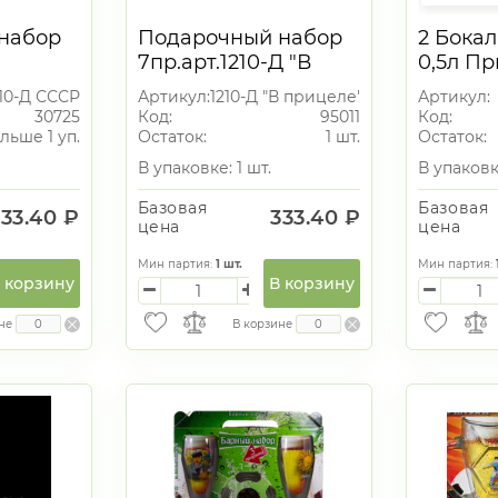
набор
Подарочный набор
2 Бокал
7пр.арт.1210-Д "В
0,5л П
прицеле"
210-Д СССР
Артикул:
1210-Д "В прицеле"
Артикул:
(пепельница+6
30725
Код:
95011
Код:
стаканов 50мл.)
льше 1 уп.
Остаток:
1 шт.
Остаток:
В упаковке: 1 шт.
В упаковке
Базовая
Базовая
333.40 ₽
333.40 ₽
цена
цена
Мин партия:
1
шт.
Мин партия:
 корзину
В корзину
не
В корзине