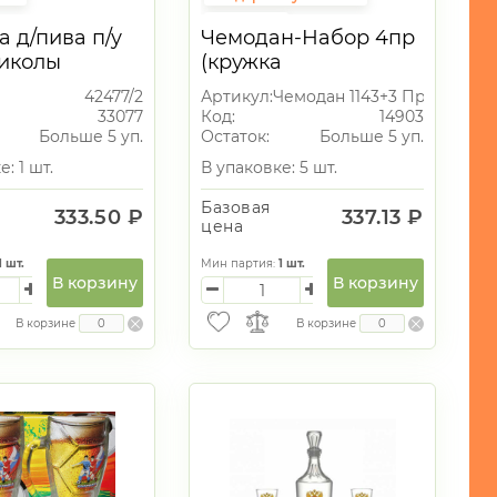
Подарок
а д/пива п/у
Чемодан-Набор 4пр
Подарки на 23 февраля
риколы
(кружка
Пивной сет
пивн1143+3стопки)
42477/2
Артикул:
Чемодан 1143+3 Прикол
Прикол
33077
Код:
14903
Больше 5 уп.
Остаток:
Больше 5 уп.
: 1 шт.
В упаковке: 5 шт.
Базовая
333.50 ₽
337.13 ₽
цена
1
шт.
Мин партия:
1
шт.
В корзину
В корзину
В корзине
В корзине