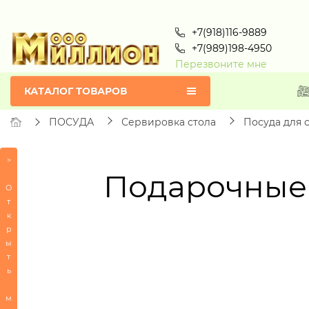
+7(918)116-9889
+7(989)198-4950
Перезвоните мне
КАТАЛОГ ТОВАРОВ
ПОСУДА
Сервировка стола
Посуда для 
>
Подарочные 
Товары
по
О
алфавиту
т
к
ВСЕ
р
С
ы
СЕРТИФИКАТЫ
т
ь
ПОСУДА
м
-