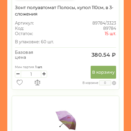
Женские
Зонт полуавтомат Полосы, купол 110см, в 3-
2
сумки
сложения
Зонты
14
Артикул:
89784/3323
Чехлы для
Код:
89784
1
телефонов
Остаток:
15 шт.
В упаковке: 60 шт.
Базовая
380.54 ₽
цена
Мин партия:
1
шт.
В корзину
В корзине