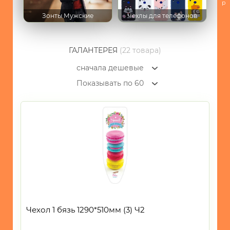
р
ИГРУШКИ
Зонты Мужские
Чехлы для телефонов
ИНТЕРЬЕР
СУВЕНИРЫ
ГАЛАНТЕРЕЯ
(22 товара)
ХОЗЯЙСТВЕННЫЕ
сначала дешевые
ТОВАРЫ
Показывать по 60
УНИКАЛЬНЫЕ
ТОВАРЫ
ГАЛАНТЕРЕЯ
-
Сумки
-
Зонты
-
Зонты
Чехол 1 бязь 1290*510мм (3) Ч2
Мужские
-