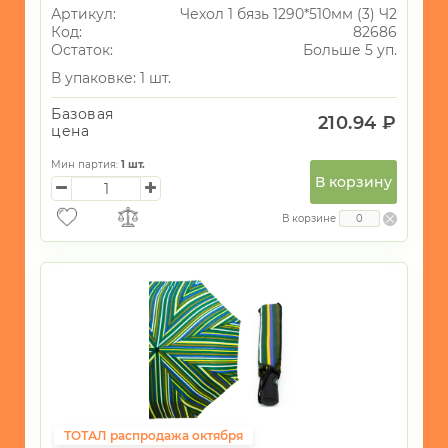
Артикул:
Чехол 1 бязь 1290*510мм (3) Ч2
Чехлы
Код:
82686
для
Остаток:
Больше 5 уп.
телефонов
В упаковке: 1 шт.
ТЕКСТИЛЬ
Базовая
210.94 ₽
ОСВЕЩЕНИЕ
цена
ТОВАРЫ
Мин партия:
1
шт.
ДЛЯ
В корзину
ТУРИЗМА
И
В корзине
ПИКНИКА
МОРСКАЯ
ТЕМАТИКА
САД
и
ОГОРОД
Новогодний
ассортимент
Сумки
7
ТОТАЛ распродажа октября