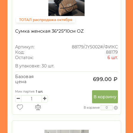
ТОТАЛ распродажа октября
Фиксированная цена
Сумка женская 36*25*10см OZ
Артикул:
88179/JY5002#/ФИКС
Код:
88179
Остаток:
6 шт.
В упаковке: 30 шт.
Базовая
699.00 ₽
цена
Мин партия:
1
шт.
В корзину
В корзине