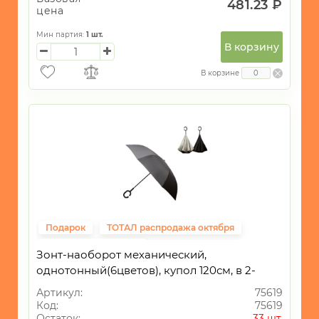
481.23 ₽
цена
Мин партия:
1
шт.
В корзину
В корзине
Подарок
ТОТАЛ распродажа октября
Подарки женщинам
Зонт-наоборот механический,
однотонный(6цветов), купол 120см, в 2-
сложения
Артикул:
75619
Код:
75619
Остаток:
33 шт.