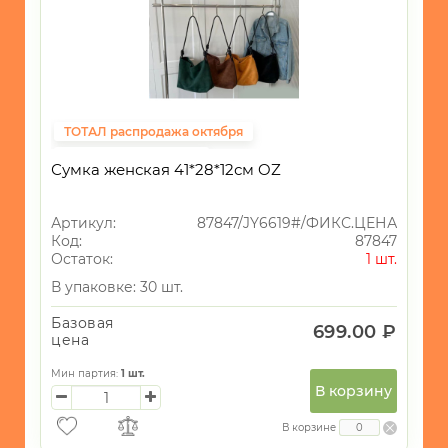
ТОТАЛ распродажа октября
Фиксированная цена
Сумка женская 41*28*12см OZ
Артикул:
87847/JY6619#/ФИКС.ЦЕНА
Код:
87847
Остаток:
1 шт.
В упаковке: 30 шт.
Базовая
699.00 ₽
цена
Мин партия:
1
шт.
В корзину
В корзине