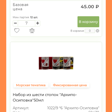
-
Базовая
45.00 ₽
Дагомыс
цена
-
Мин партия:
12
шт.
ДЖУБГА
В корзину
-
В корзине
ДИВНОМОРСК
-
КАБАРДИНКА
-
КРАСНОДАР
-
ЛАЗАРЕВСКОЕ
-
Морская тематика
Фиксированная цена
ЛЕРМОНТОВО
Набор из шести стопок "Архипо-
-
ЛОО
Осиповка"50мл
Артикул:
1022/9 *6 "Архипо-Осиповка"
-