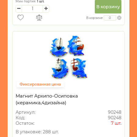
Мин партия:
1
шт.
Абхазия
В корзину
-
В корзине
АГОЙ
-
АДЛЕР
-
АНАПА
-
АРХИПО-
ОСИПОВКА
Фиксированная цена
-
БУХТА
Магнит Архипо-Осиповка
ИНАЛ
(керамика,4дизайна)
-
Артикул:
90248
ВИТЯЗЕВО
Код:
90248
Остаток:
7 шт.
-
ГЕЛЕНДЖИК
В упаковке: 288 шт.