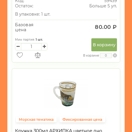
Код:
59439
НОВОМИХАЙЛОВСКИЙ
Остаток:
Больше 5 уп.
-
В упаковке: 1 шт.
ОЛЬГИНКА
Базовая
-
80.00 ₽
цена
Побережье
черного
Мин партия:
1
шт.
моря
В корзину
-
В корзине
СОЧИ
-
ТУАПСЕ
-
ЧЕРНОЕ
МОРЕ
-
БЕТТА
Морская тематика
Фиксированная цена
САД
и
Кружка 300мл АРХИПКА цветное дно
ОГОРОД