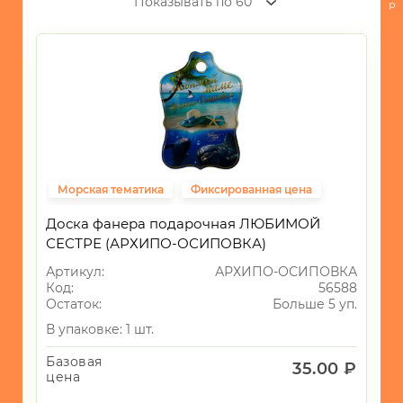
Показывать по 60
ИНТЕРЬЕР
р
СУВЕНИРЫ
ХОЗЯЙСТВЕННЫЕ
ТОВАРЫ
УНИКАЛЬНЫЕ
ТОВАРЫ
ГАЛАНТЕРЕЯ
Морская тематика
Фиксированная цена
ТЕКСТИЛЬ
Доска фанера подарочная ЛЮБИМОЙ
ОСВЕЩЕНИЕ
СЕСТРЕ (АРХИПО-ОСИПОВКА)
ТОВАРЫ
Артикул:
АРХИПО-ОСИПОВКА
ДЛЯ
Код:
56588
ТУРИЗМА
Остаток:
Больше 5 уп.
И
ПИКНИКА
В упаковке: 1 шт.
МОРСКАЯ
Базовая
35.00 ₽
ТЕМАТИКА
цена
-