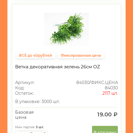
ТОВАРЫ
ДЛЯ
ТУРИЗМА
И
ПИКНИКА
МОРСКАЯ
ТЕМАТИКА
САД
ВСЁ до 40рублей
Фиксированная цена
и
ОГОРОД
ПАСХА
Ветка декоративная зелень 26см OZ
Новогодний
ассортимент
Артикул:
84030/ФИКС.ЦЕНА
01 Цветы в
Код:
84030
18
горшках
Остаток:
2117 шт.
03
В упаковке: 3000 шт.
Искусственные
16
цветы
Базовая
19.00 ₽
цена
04 Сухоцветы
3
Мин партия:
5
шт.
В корзину