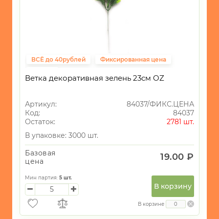
-
Флористика
-
Вазы
ВСЁ до 40рублей
Фиксированная цена
-
Элементы
ПАСХА
Ветка декоративная зелень 23см OZ
интерьера/
Статуэтки
СУВЕНИРЫ
Артикул:
84037/ФИКС.ЦЕНА
Код:
84037
ХОЗЯЙСТВЕННЫЕ
Остаток:
2781 шт.
ТОВАРЫ
В упаковке: 3000 шт.
УНИКАЛЬНЫЕ
Базовая
ТОВАРЫ
19.00 ₽
цена
ГАЛАНТЕРЕЯ
Мин партия:
5
шт.
В корзину
ТЕКСТИЛЬ
В корзине
ОСВЕЩЕНИЕ