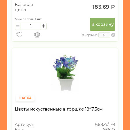
Базовая
183.69 ₽
цена
Мин партия:
1
шт.
В корзину
В корзине
ПАСХА
Цветы искуственные в горшке 18*7,5см
Артикул:
66827/Т-9
Код:
66827