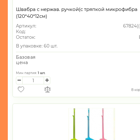
Швабра с нержав. ручкой(с тряпкой микрофибра
(120*40*12см)
Артикул:
67824(
Код:
Остаток:
В упаковке: 60 шт.
Базовая
цена
Мин партия:
1
шт.
В ко