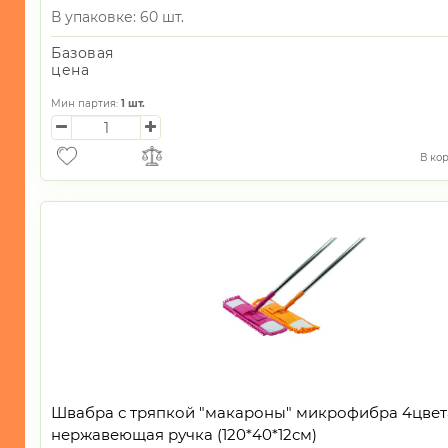
В упаковке: 60 шт.
Базовая
цена
Мин партия:
1
шт.
В ко
Швабра с тряпкой "макароны" микрофибра 4цвет
нержавеющая ручка (120*40*12см)