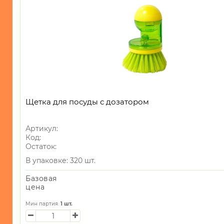
-
Клей
-
Элементы
питания
-
Веревки/
Шпагат
Щетка для посуды с дозатором
-
Прищепки,сушилки
Артикул:
для
Код:
белья
Остаток:
-
В упаковке: 320 шт.
Швабры
и
Базовая
насадки/
цена
Щетки
Мин партия:
1
шт.
-
Тряпки/