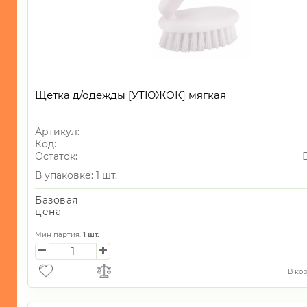
-
Столы/
Стулья/
Табуреты
-
Корзины
Щетка д/одежды [УТЮЖОК] мягкая
-
Контейнеры
Артикул:
-
Код:
Ведра/
Остаток:
Баки
В упаковке: 1 шт.
-
Базовая
Тазы/
цена
Ванны
Мин партия:
1
шт.
-
Товары
для
В ко
ванны
и
туалета