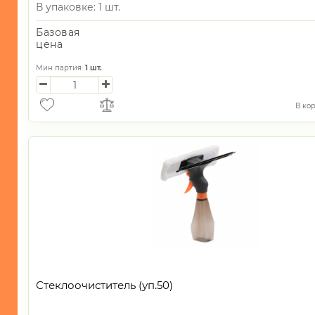
В упаковке: 1 шт.
Базовая
цена
Мин партия:
1
шт.
В ко
Стеклоочиститель (уп.50)