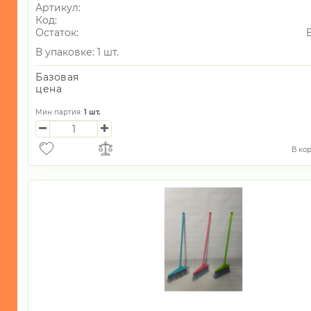
Артикул:
Код:
Остаток:
В упаковке: 1 шт.
Базовая
цена
Мин партия:
1
шт.
В ко