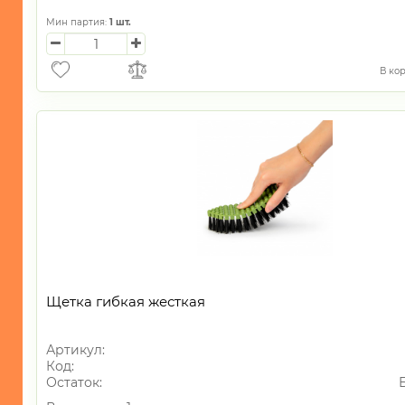
-
Коврики
Мин партия:
1
шт.
-
Противомоскитные
В ко
сетки
-
Разное
-
Клеенка
для
столов
УНИКАЛЬНЫЕ
ТОВАРЫ
ГАЛАНТЕРЕЯ
Щетка гибкая жесткая
ТЕКСТИЛЬ
Артикул:
ОСВЕЩЕНИЕ
Код:
Остаток:
ТОВАРЫ
ДЛЯ