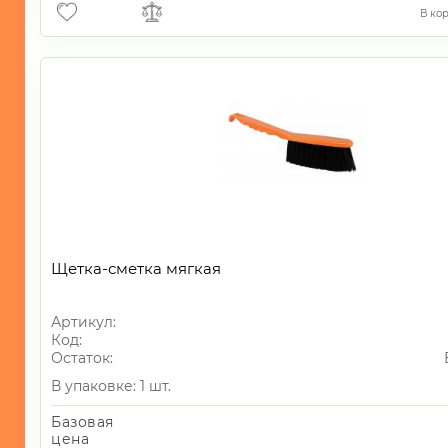
Салфетки/
В ко
Губки
-
Перчатки
-
Пакеты/
Мешки
-
Зажигалки
-
Замки
Щетка-сметка мягкая
-
Наборы
Артикул:
инструментов
Код:
Остаток:
-
Товары
В упаковке: 1 шт.
для
животных
Базовая
цена