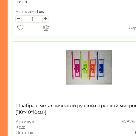
цена
Мин партия:
1
шт.
В ко
Швабра с металлической ручкой.с тряпкой микр
(110*40*10см))
Артикул:
67825(
Код:
Остаток: