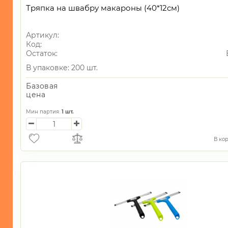
Тряпка на швабру макароны (40*12см)
Артикул:
Код:
Остаток:
В упаковке: 200 шт.
Базовая
цена
Мин партия:
1
шт.
В ко