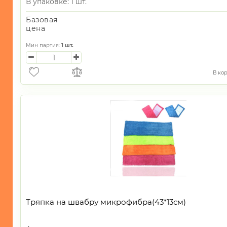
В упаковке: 1 шт.
ТУРИЗМА
И
Базовая
ПИКНИКА
цена
МОРСКАЯ
Мин партия:
1
шт.
ТЕМАТИКА
САД
В ко
и
ОГОРОД
Новогодний
ассортимент
Пластик
1
Тряпка на швабру микрофибра(43*13см)