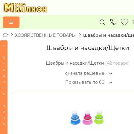
ХОЗЯЙСТВЕННЫЕ ТОВАРЫ
Швабры и насадки/Щ
>
Швабры и насадки/Щетки
Товары
по
О
алфавиту
Швабры и насадки/Щетки
(42 товара)
т
к
ВСЕ
сначала дешевые
р
П
ы
Показывать по 60
СЕРТИФИКАТЫ
т
ь
ПОСУДА
м
БЫТОВАЯ
е
ТЕХНИКА
н
ю
ИГРУШКИ