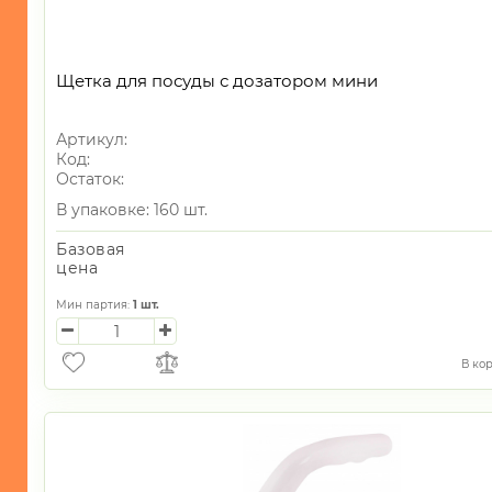
ИНТЕРЬЕР
СУВЕНИРЫ
ХОЗЯЙСТВЕННЫЕ
Щетка для посуды с дозатором мини
ТОВАРЫ
-
Артикул:
Комоды
Код:
Остаток:
-
В упаковке: 160 шт.
Комоды/
Корзины
Базовая
цена
-
Обувницы/
Мин партия:
1
шт.
Шкафы
-
В ко
Полочки/
Этажерки
-
Вешалки/
Крючки