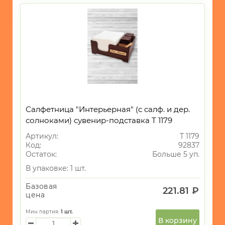
Салфетница "Интерьерная" (с салф. и дер.
солноками) сувенир-подставка Т 1179
Артикул:
Т 1179
Код:
92837
Остаток:
Больше 5 уп.
В упаковке: 1 шт.
Базовая
221.81 ₽
цена
Мин партия:
1
шт.
В корзину