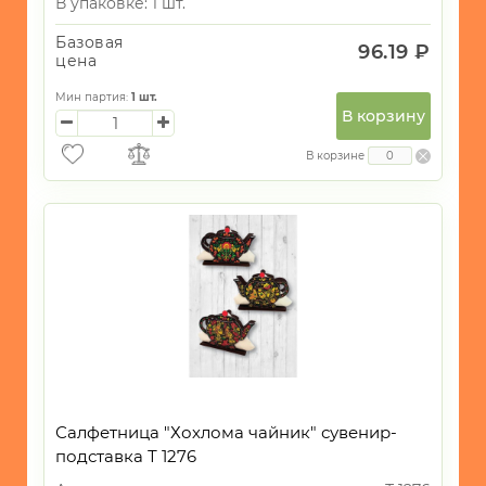
В упаковке: 1 шт.
Базовая
96.19 ₽
цена
Мин партия:
1
шт.
В корзину
В корзине
Салфетница "Хохлома чайник" сувенир-
подставка Т 1276