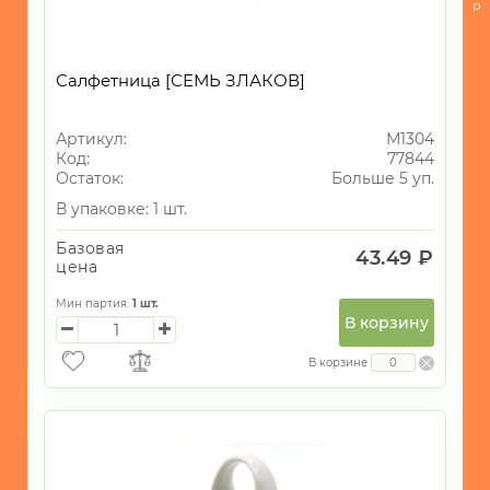
р
-
Посуда
для
Салфетница [СЕМЬ ЗЛАКОВ]
приготовления
-
Артикул:
М1304
Кухонные
Код:
77844
принадлежности
Остаток:
Больше 5 уп.
-
В упаковке: 1 шт.
Кондитерские
принадлежности
Базовая
43.49 ₽
и
цена
все
для
Мин партия:
1
шт.
запекания
В корзину
-
В корзине
Хранение
БЫТОВАЯ
ТЕХНИКА
ИГРУШКИ