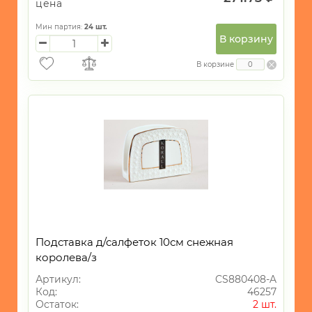
цена
Мин партия:
24
шт.
В корзину
В корзине
Подставка д/салфеток 10см снежная
королева/з
Артикул:
CS880408-A
Код:
46257
Остаток:
2 шт.