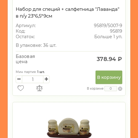
Набор для специй + салфетница "Лаванда"
в п/у 23*6,5*9см
Артикул:
95819/5007-9
Код:
95819
Остаток:
Больше 1 уп.
В упаковке: 36 шт.
Базовая
378.94 ₽
цена
Мин партия:
1
шт.
В корзину
В корзине