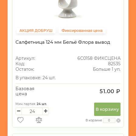
ИНТЕРЬЕР
СУВЕНИРЫ
ХОЗЯЙСТВЕННЫЕ
АКЦИЯ ДОБРУШ
Фиксированная цена
ТОВАРЫ
Салфетница 124 мм Бельё Флора вывод
УНИКАЛЬНЫЕ
ТОВАРЫ
Артикул:
6С0158 ФИКСЦЕНА
ГАЛАНТЕРЕЯ
Код:
82535
Остаток:
Больше 1 уп.
ТЕКСТИЛЬ
В упаковке: 24 шт.
ОСВЕЩЕНИЕ
Базовая
51.00 ₽
ТОВАРЫ
цена
ДЛЯ
ТУРИЗМА
Мин партия:
24
шт.
И
В корзину
ПИКНИКА
В корзине
МОРСКАЯ
ТЕМАТИКА