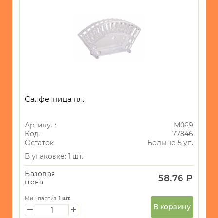
САД
и
ОГОРОД
Новогодний
ассортимент
доломит
2
Пластик
2
фарфор
1
Салфетница пл.
Артикул:
М069
Код:
77846
Остаток:
Больше 5 уп.
В упаковке: 1 шт.
Базовая
58.76 ₽
цена
Мин партия:
1
шт.
В корзину