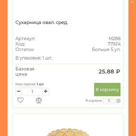
-
р
Посуда
для
приготовления
Сухарница овал. сред.
-
Кухонные
Артикул:
М288
принадлежности
Код:
77924
Остаток:
Больше 5 уп.
-
Кондитерские
В упаковке: 1 шт.
принадлежности
и
Базовая
25.88 ₽
все
цена
для
запекания
Мин партия:
1
шт.
В корзину
-
Хранение
В корзине
БЫТОВАЯ
ТЕХНИКА
ИГРУШКИ