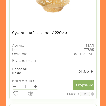
ИНТЕРЬЕР
СУВЕНИРЫ
ХОЗЯЙСТВЕННЫЕ
ТОВАРЫ
УНИКАЛЬНЫЕ
Сухарница "Нежность" 220мм
ТОВАРЫ
ГАЛАНТЕРЕЯ
Артикул:
М771
Код:
77895
ТЕКСТИЛЬ
Остаток:
Больше 5 уп.
ОСВЕЩЕНИЕ
В упаковке: 1 шт.
ТОВАРЫ
Базовая
31.66 ₽
ДЛЯ
цена
ТУРИЗМА
И
Мин партия:
1
шт.
ПИКНИКА
В корзину
МОРСКАЯ
В корзине
ТЕМАТИКА
САД