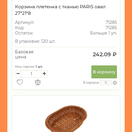
Корзина плетенка с тканью PARIS овал
27*21*8
Артикул:
71285
Код:
71285
Остаток:
Больше 1 уп.
В упаковке: 120 шт.
Базовая
242.09 ₽
цена
Мин партия:
1
шт.
В корзину
В корзине