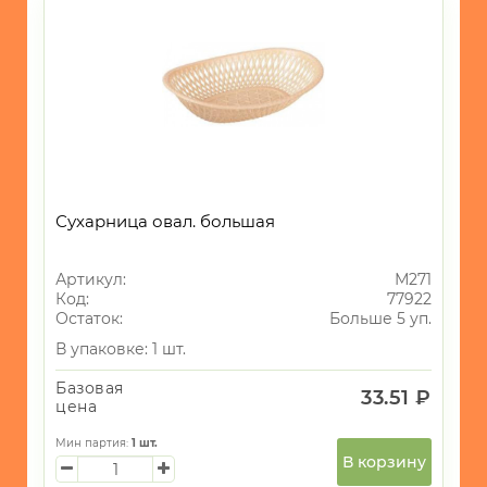
и
ОГОРОД
Новогодний
ассортимент
Пластик
4
фарфор
1
Сухарница овал. большая
Артикул:
М271
Код:
77922
Остаток:
Больше 5 уп.
В упаковке: 1 шт.
Базовая
33.51 ₽
цена
Мин партия:
1
шт.
В корзину