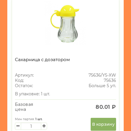
САД
и
ОГОРОД
Новогодний
ассортимент
доломит
2
стекло
3
фарфор
2
Сахарница с дозатором
Артикул:
75636/Y5-XW
Код:
75636
Остаток:
Больше 5 уп.
В упаковке: 1 шт.
Базовая
80.01 ₽
цена
Мин партия:
1
шт.
В корзину