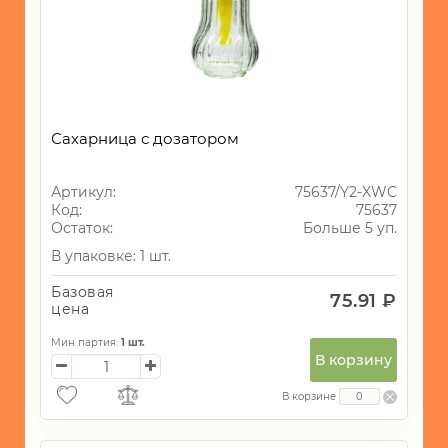
ИНТЕРЬЕР
СУВЕНИРЫ
ХОЗЯЙСТВЕННЫЕ
ТОВАРЫ
Сахарница с дозатором
УНИКАЛЬНЫЕ
ТОВАРЫ
Артикул:
75637/Y2-XWC
ГАЛАНТЕРЕЯ
Код:
75637
Остаток:
Больше 5 уп.
ТЕКСТИЛЬ
В упаковке: 1 шт.
ОСВЕЩЕНИЕ
Базовая
75.91 ₽
ТОВАРЫ
цена
ДЛЯ
ТУРИЗМА
Мин партия:
1
шт.
И
В корзину
ПИКНИКА
В корзине
МОРСКАЯ
ТЕМАТИКА