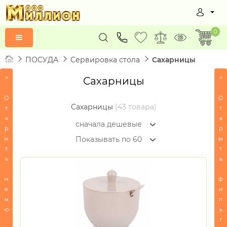
0
ПОСУДА
Сервировка стола
Сахарницы
>
<
Сахарницы
Товары
по
О
О
алфавиту
Сахарницы
(43 товара)
т
т
к
к
ВСЕ
сначала дешевые
р
р
Д
ы
С
ы
Показывать по 60
Ф
т
т
ь
ь
СЕРТИФИКАТЫ
м
ф
ПОСУДА
е
и
н
л
-
ю
ь
Сервировка
стола
т