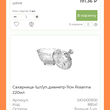
191.36 ₽
цена
Мин партия:
1
шт.
В корзину
В корзине
Сахарница-1шт/уп..диаметр-11см Rosanna
220мл
Артикул:
SK14100900
Код:
88541
Остаток:
Больше 5 уп.