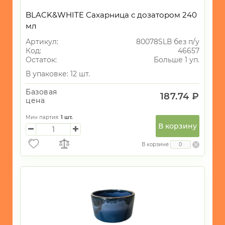
BLACK&WHITE Сахарница с дозатором 240
мл
Артикул:
80078SLВ без п/у
Код:
46657
Остаток:
Больше 1 уп.
В упаковке: 12 шт.
Базовая
187.74 ₽
цена
Мин партия:
1
шт.
В корзину
В корзине