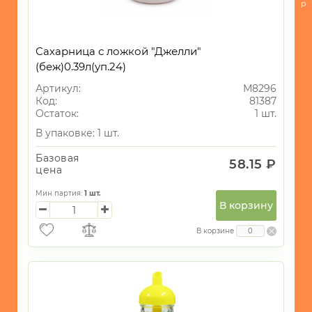
р
-
Посуда
для
Сахарница с ложкой "Джелли"
приготовления
(беж)0.39л(уп.24)
-
Артикул:
М8296
Кухонные
Код:
81387
принадлежности
Остаток:
1 шт.
-
В упаковке: 1 шт.
Кондитерские
принадлежности
Базовая
58.15 ₽
и
цена
все
для
Мин партия:
1
шт.
запекания
В корзину
-
В корзине
Хранение
БЫТОВАЯ
ТЕХНИКА
ИГРУШКИ