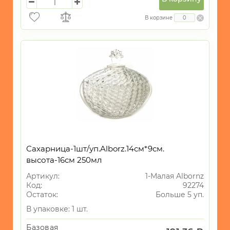
В корзине
Сахарница-1шт/уп.Alborz.14см*9см.
высота-16см 250мл
Артикул:
1-Малая Albornz
Код:
92274
Остаток:
Больше 5 уп.
В упаковке: 1 шт.
Базовая