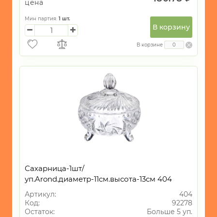
цена
Мин партия:
1
шт.
В корзину
В корзине
Сахарница-1шт/
уп.Arond.диаметр-11см.высота-13см 404
Артикул:
404
Код:
92278
Остаток:
Больше 5 уп.