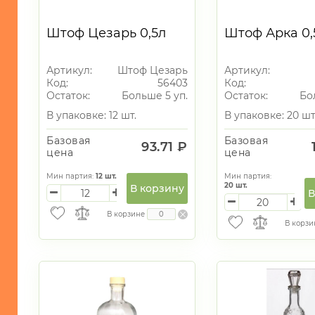
И
ПИКНИКА
Штоф Цезарь 0,5л
Штоф Арка 0,
МОРСКАЯ
ТЕМАТИКА
Артикул:
Штоф Цезарь
Артикул:
САД
Код:
56403
Код:
и
Остаток:
Больше 5 уп.
Остаток:
Бо
ОГОРОД
В упаковке: 12 шт.
В упаковке: 20 шт
Новогодний
ассортимент
Базовая
Базовая
93.71 ₽
цена
цена
Графины/
20
Штофы
Мин партия:
12
шт.
Мин партия:
20
шт.
В корзину
Кувшины
51
В
Лимонадницы
1
В корзине
В корзи
стекло
39