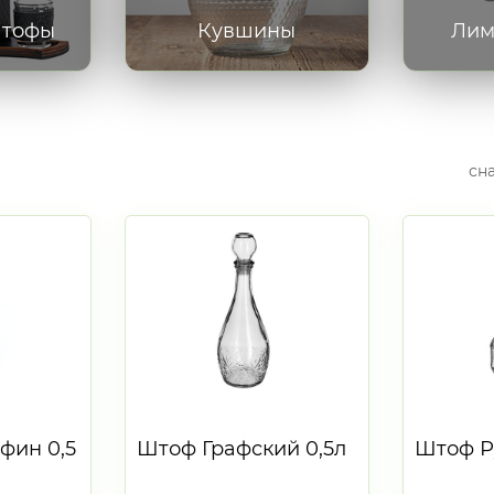
Штофы
Кувшины
Лим
сн
фин 0,5
Штоф Графский 0,5л
Штоф Р