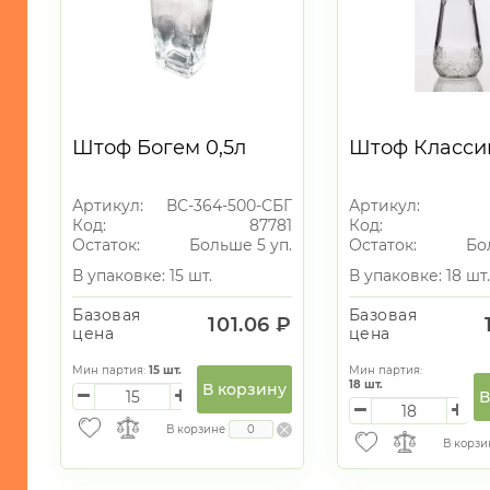
Штоф Богем 0,5л
Штоф Классик
Артикул:
ВС-364-500-СБГ
Артикул:
Код:
87781
Код:
Остаток:
Больше 5 уп.
Остаток:
Бо
В упаковке: 15 шт.
В упаковке: 18 шт.
Базовая
Базовая
101.06 ₽
цена
цена
Мин партия:
15
шт.
Мин партия:
18
шт.
В корзину
В
В корзине
В корзи