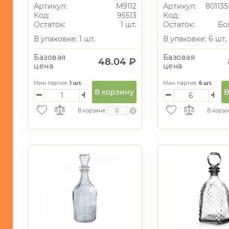
пакета 0,5л БЕЛЫЙ
Артикул:
М9112
Артикул:
80113S
БЫТОВАЯ
Код:
95513
Код:
ТЕХНИКА
Остаток:
1 шт.
Остаток:
Бо
В упаковке: 1 шт.
В упаковке: 6 шт.
ИГРУШКИ
Базовая
Базовая
ИНТЕРЬЕР
48.04 ₽
цена
цена
СУВЕНИРЫ
Мин партия:
1
шт.
Мин партия:
6
шт.
В корзину
В
ХОЗЯЙСТВЕННЫЕ
ТОВАРЫ
В корзине
В корзи
УНИКАЛЬНЫЕ
ТОВАРЫ
ГАЛАНТЕРЕЯ
ТЕКСТИЛЬ
ОСВЕЩЕНИЕ
ТОВАРЫ
ДЛЯ
ТУРИЗМА