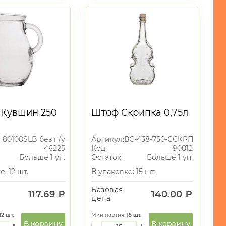
 Кувшин 250
Штоф Скрипка 0,75л
80100SLB без п/у
Артикул:
ВС-438-750-ССКРП Скрипк
46225
Код:
90012
Больше 1 уп.
Остаток:
Больше 1 уп.
: 12 шт.
В упаковке: 15 шт.
Базовая
117.69 ₽
140.00 ₽
цена
12
шт.
Мин партия:
15
шт.
В корзину
В корзину