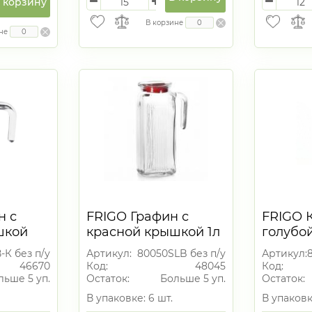
 корзину
В корзине
не
н с
FRIGO Графин с
FRIGO 
шкой
красной крышкой 1л
голубо
1000 м
-К без п/у
Артикул:
80050SLB без п/у
Артикул:
46670
Код:
48045
Код:
льше 5 уп.
Остаток:
Больше 5 уп.
Остаток:
В упаковке: 6 шт.
В упаковк