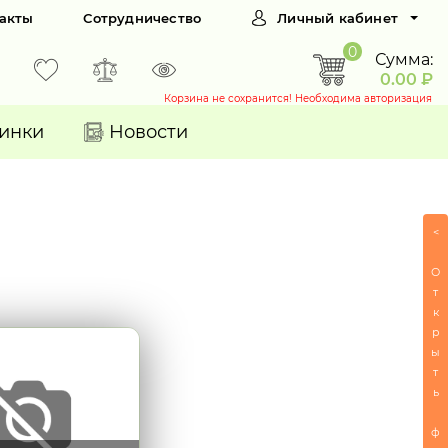
акты
Сотрудничество
Личный кабинет
0
Сумма:
0.00 ₽
Корзина не сохранится! Необходима авторизация
инки
Новости
<
О
т
к
р
ы
т
ь
ф