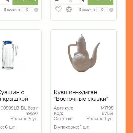
В корзине
В корзине
Кувшин с
Кувшин-кумган
й крышкой
"Восточные сказки"
л
3л (уп.10)
80050SLB-BL без п/у
Артикул:
М1795
49597
Код:
87159
Больше 5 уп.
Остаток:
Больше 1 уп.
е: 6 шт.
В упаковке: 1 шт.