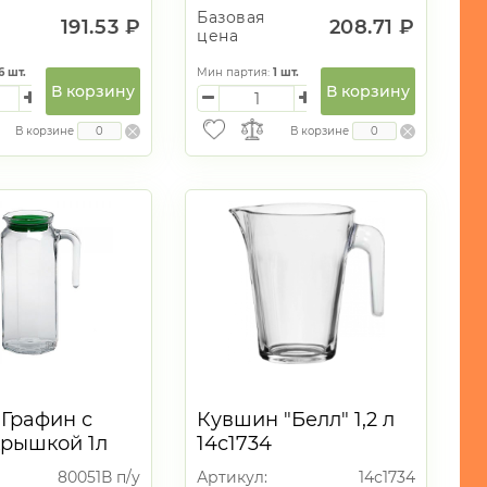
Базовая
191.53 ₽
208.71 ₽
цена
6
шт.
Мин партия:
1
шт.
В корзину
В корзину
В корзине
В корзине
Графин с
Кувшин "Белл" 1,2 л
крышкой 1л
14с1734
80051В п/у
Артикул:
14с1734