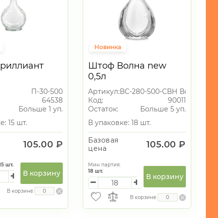
Новинка
риллиант
Штоф Волна new
0,5л
П-30-500
Артикул:
ВС-280-500-СВН Волна new
64538
Код:
90011
Больше 1 уп.
Остаток:
Больше 5 уп.
: 15 шт.
В упаковке: 18 шт.
Базовая
105.00 ₽
105.00 ₽
цена
15
шт.
Мин партия:
18
шт.
В корзину
В корзину
В корзине
В корзине