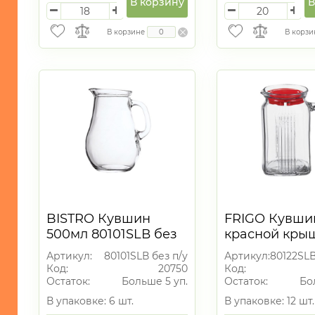
В корзину
В
В корзине
В корзи
BISTRO Кувшин
FRIGO Кувши
500мл 80101SLВ без
красной кры
п/у
600мл
Артикул:
80101SLВ без п/у
Артикул:
80122SLВ
Код:
20750
Код:
Остаток:
Больше 5 уп.
Остаток:
Бо
В упаковке: 6 шт.
В упаковке: 12 шт.