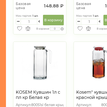
Базовая
Базовая
148.88 ₽
цена
цена
Мин партия:
1
шт.
Мин партия:
1
шт.
В корзину
В
В корзине
В корзи
KOSEM Кувшин 1л с
Kosem" кувши
пл кр Белая кр
красной кры
(v=1000мл) SL
Артикул:
80051sl белая крышка
Артикул:
800