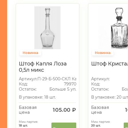
Новинка
Новинка
Штоф Капля Лоза
Штоф Кристал
0,5л микс
Артикул:
П-29-Б-500-СКЛ Капля Лоза
Артикул:
Код:
79970
Код:
Остаток:
Больше 5 уп.
Остаток:
Бо
В упаковке: 18 шт.
В упаковке: 20 шт
Базовая
Базовая
105.00 ₽
цена
цена
Мин партия:
Мин партия:
18
шт.
20
шт.