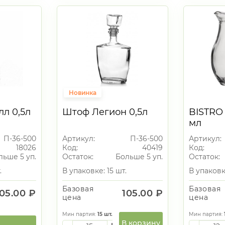
Новинка
л 0,5л
Штоф Легион 0,5л
BISTRO
мл
П-36-500
Артикул:
П-36-500
Артикул:
18026
Код:
40419
Код:
льше 5 уп.
Остаток:
Больше 5 уп.
Остаток:
.
В упаковке: 15 шт.
В упаковке
Базовая
Базовая
105.00 ₽
105.00 ₽
цена
цена
Мин партия:
15
шт.
Мин партия:
В корзину