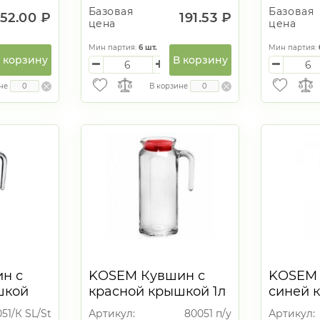
Базовая
Базовая
152.00 ₽
191.53 ₽
цена
цена
Мин партия:
6
шт.
Мин партия:
 корзину
В корзину
не
В корзине
н с
KOSEM Кувшин с
KOSEM 
шкой
красной крышкой 1л
синей 
 80051/
51/К SL/St
Артикул:
80051 п/у
Артикул: