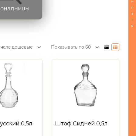
и
л
онадницы
ь
т
р
ачала дешевые
Показывать по 60
усский 0,5л
Штоф Сидней 0,5л