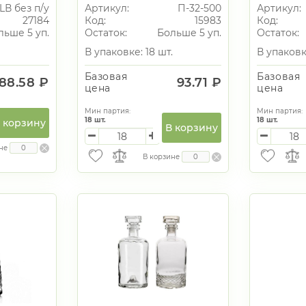
LВ без п/у
Артикул:
П-32-500
Артикул:
27184
Код:
15983
Код:
льше 5 уп.
Остаток:
Больше 5 уп.
Остаток:
В упаковке: 18 шт.
В упаковк
Базовая
Базовая
88.58 ₽
93.71 ₽
цена
цена
Мин партия:
Мин партия:
18
шт.
18
шт.
 корзину
В корзину
не
В корзине