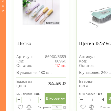
е
ХОЗЯЙСТВЕННЫЕ
н
ТОВАРЫ
ю
-
Комоды
-
Комоды/
Корзины
Щетка
Щетка 15*5*6
-
Обувницы/
Шкафы
Артикул:
86960/8659
Артикул:
Код:
86960
Код:
-
Остаток:
117 шт.
Остаток:
Полочки/
В упаковке: 480 шт.
В упаковке: 240 ш
Этажерки
Базовая
Базовая
-
34.45 ₽
цена
цена
Вешалки/
Крючки
Мин партия:
1
шт.
Мин партия:
1
шт.
В корзину
В
-
Столы/
В корзине
В корзи
Стулья/