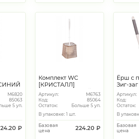
Комплект WC
Ёрш с 
 СИНИЙ
[КРИСТАЛЛ]
Зиг-заг
ТОНИРОВАННЫЙ
М6820
Артикул:
М6763
Артикул:
85063
Код:
85064
Код:
льше 5 уп.
Остаток:
Больше 5 уп.
Остаток:
В упаковке: 1 шт.
В упаковк
Базовая
Базовая
224.20 ₽
224.20 ₽
цена
цена