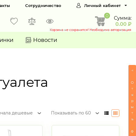
акты
Сотрудничество
Личный кабинет
0
Сумма:
0.00 ₽
Корзина не сохранится! Необходима авторизация
инки
Новости
<
туалета
О
т
к
р
ы
ачала дешевые
Показывать по 60
т
ь
ф