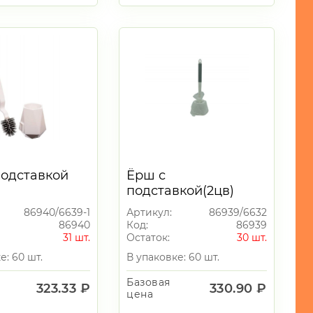
подставкой
Ёрш с
подставкой(2цв)
86940/6639-1
Артикул:
86939/6632
86940
Код:
86939
31 шт.
Остаток:
30 шт.
е: 60 шт.
В упаковке: 60 шт.
Базовая
323.33 ₽
330.90 ₽
цена