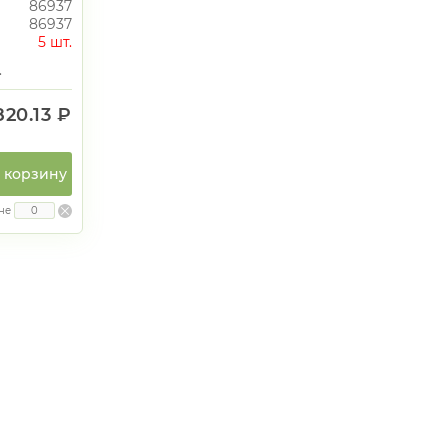
86937
86937
5 шт.
.
820.13 ₽
 корзину
не