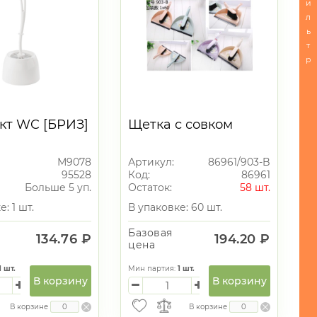
и
л
ь
т
р
кт WC [БРИЗ]
Щетка с совком
Й
М9078
Артикул:
86961/903-B
95528
Код:
86961
Больше 5 уп.
Остаток:
58 шт.
: 1 шт.
В упаковке: 60 шт.
Базовая
134.76 ₽
194.20 ₽
цена
1
шт.
Мин партия:
1
шт.
В корзину
В корзину
В корзине
В корзине