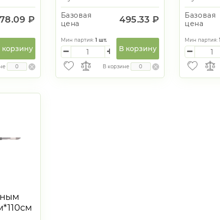
Базовая
Базовая
78.09 ₽
495.33 ₽
цена
цена
Мин партия:
1
шт.
Мин партия:
 корзину
В корзину
не
В корзине
йным
м*110см