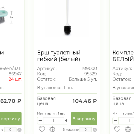
см
Ерш туалетный
Компле
гибкий (белый)
БЕЛЫ
(уп.32)
86947/3311
Артикул:
М9000
Артикул:
86947
Код:
95529
Код:
24 шт.
Остаток:
Больше 5 уп.
Остаток:
т.
В упаковке: 1 шт.
В упаковке
Базовая
Базовая
62.70 ₽
104.46 ₽
цена
цена
Мин партия:
1
шт.
Мин партия:
 корзину
В корзину
не
В корзине