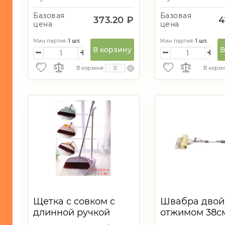
Перчатки
Базовая
Базовая
373.20 ₽
4
цена
цена
-
Пакеты/
Мин партия:
1
шт.
Мин партия:
1
шт.
Мешки
В корзину
В
-
В корзине
В корзи
Зажигалки
-
Замки
-
Наборы
инструментов
-
Товары
для
животных
-
Щетка с совком с
Швабра дво
Коврики
длинной ручкой
отжимом 38с
-