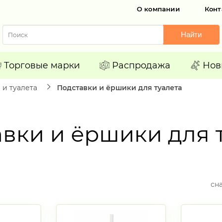
О компании
Конт
Найти
Торговые марки
Распродажа
Нов
 и туалета
Подставки и ёршики для туалета
вки и ёршики для 
сн