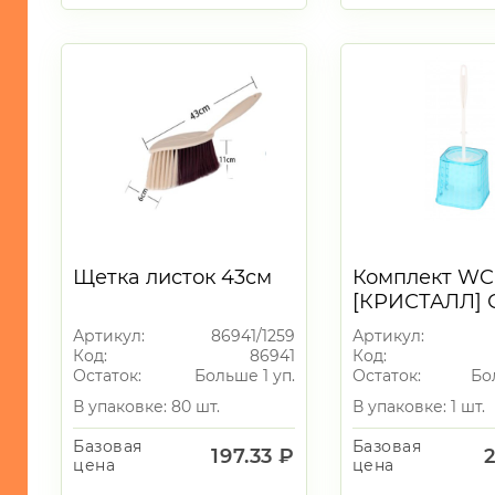
Табуреты
-
Корзины
-
Контейнеры
-
Ведра/
Баки
-
Тазы/
Щетка листок 43см
Комплект WC
Ванны
[КРИСТАЛЛ]
-
вывод
Артикул:
86941/1259
Артикул:
Товары
Код:
86941
Код:
для
Остаток:
Больше 1 уп.
Остаток:
Бо
ванны
и
В упаковке: 80 шт.
В упаковке: 1 шт.
туалета
Базовая
Базовая
197.33 ₽
-
цена
цена
Клей