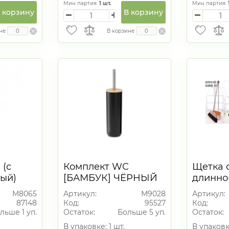
Мин партия:
1
шт.
Мин партия:
 корзину
В корзину
не
В корзине
 (с
Комплект WC
Щетка с
вый)
[БАМБУК] ЧЁРНЫЙ
длинно
М8065
Артикул:
М9028
Артикул:
87148
Код:
95527
Код:
льше 1 уп.
Остаток:
Больше 5 уп.
Остаток:
В упаковке: 1 шт.
В упаковк