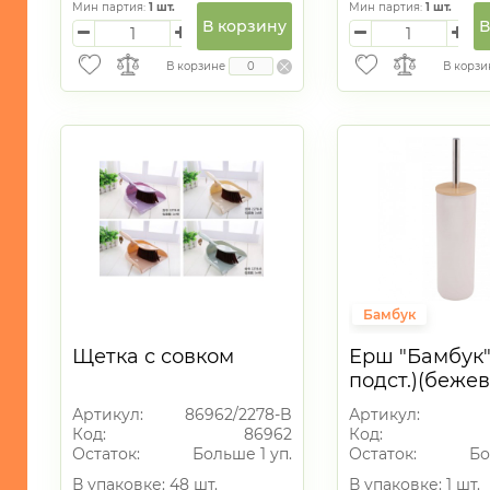
Мин партия:
1
шт.
Мин партия:
1
шт.
-
В корзину
В
Элементы
питания
В корзине
В корзи
-
Веревки/
Шпагат
-
Прищепки,сушилки
для
белья
-
Швабры
и
Бамбук
насадки/
Щетки
Щетка с совком
Ерш "Бамбук"
подст.)(беже
-
(уп.20) вывод
Тряпки/
Артикул:
86962/2278-B
Артикул:
Салфетки/
Код:
86962
Код:
Губки
Остаток:
Больше 1 уп.
Остаток:
Бо
В упаковке: 48 шт.
В упаковке: 1 шт.
-