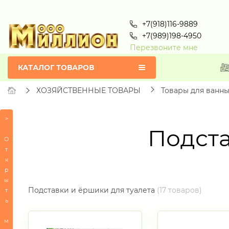
+7(918)116-9889
+7(989)198-4950
Перезвоните мне
КАТАЛОГ ТОВАРОВ
ХОЗЯЙСТВЕННЫЕ ТОВАРЫ
Товары для ванны
СЕРТИФИКАТЫ
>
Подста
ПОСУДА
О
т
БЫТОВАЯ
к
ТЕХНИКА
р
ы
ИГРУШКИ
Подставки и ёршики для туалета
(17 товаров)
т
ИНТЕРЬЕР
ь
СУВЕНИРЫ
м