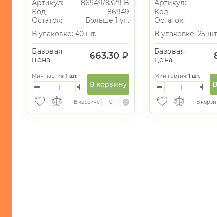
Артикул:
86949/8329-B
Артикул:
Противомоскитные
Код:
86949
Код:
сетки
Остаток:
Больше 1 уп.
Остаток:
-
В упаковке: 40 шт.
В упаковке: 25 шт
Разное
Базовая
Базовая
663.30 ₽
-
цена
цена
Клеенка
для
Мин партия:
1
шт.
Мин партия:
1
шт.
столов
В корзину
В
УНИКАЛЬНЫЕ
В корзине
В корзи
ТОВАРЫ
ГАЛАНТЕРЕЯ
ТЕКСТИЛЬ
ОСВЕЩЕНИЕ
ТОВАРЫ
ДЛЯ
ТУРИЗМА
И
ПИКНИКА