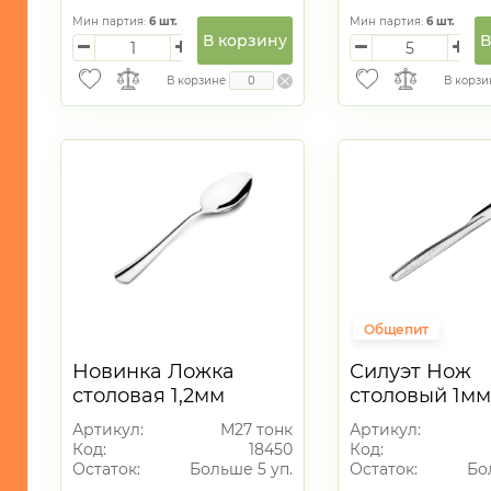
МОРСКАЯ
ТЕМАТИКА
Мин партия:
6
шт.
Мин партия:
6
шт.
В корзину
В
САД
и
В корзине
В корзи
ОГОРОД
Новогодний
ассортимент
нержавейка
1
Общепит
Новинка Ложка
Силуэт Нож
столовая 1,2мм
столовый 1мм
Артикул:
М27 тонк
Артикул:
Код:
18450
Код:
Остаток:
Больше 5 уп.
Остаток:
Бо