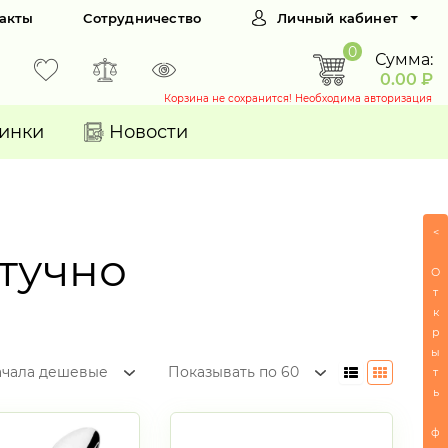
акты
Сотрудничество
Личный кабинет
0
Сумма:
0.00 ₽
Корзина не сохранится! Необходима авторизация
инки
Новости
<
тучно
О
т
к
р
ы
ачала дешевые
Показывать по 60
т
ь
ф