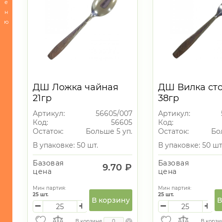
е
Сервировка
н
стола
ю
-
Посуда
для
приготовления
-
Кухонные
ДШ Ложка чайная
ДШ Вилка ст
принадлежности
21гр
38гр
-
Артикул:
56605/007
Артикул:
Кондитерские
Код:
56605
Код:
принадлежности
Остаток:
Больше 5 уп.
Остаток:
Бо
и
В упаковке: 50 шт.
В упаковке: 50 шт
все
для
Базовая
Базовая
запекания
9.70 ₽
цена
цена
-
Мин партия:
Мин партия:
Хранение
25
шт.
25
шт.
В корзину
В
БЫТОВАЯ
ТЕХНИКА
В корзине
В корзи