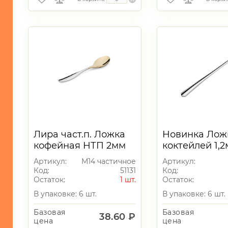
ИГРУШКИ
ИНТЕРЬЕР
СУВЕНИРЫ
ХОЗЯЙСТВЕННЫЕ
ТОВАРЫ
УНИКАЛЬНЫЕ
ТОВАРЫ
ГАЛАНТЕРЕЯ
Лира част.п. Ложка
Новинка Лож
ТЕКСТИЛЬ
кофейная НТП 2мм
коктейлей 1,
ОСВЕЩЕНИЕ
Артикул:
М14 частичное
Артикул:
Код:
51131
Код:
ТОВАРЫ
Остаток:
1 шт.
Остаток:
ДЛЯ
ТУРИЗМА
В упаковке: 6 шт.
В упаковке: 6 шт.
И
ПИКНИКА
Базовая
Базовая
38.60 ₽
цена
цена