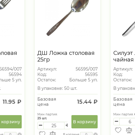
оловая
ДШ Ложка столовая
Силуэт
25гр
чайная
56594/007
Артикул:
56595/007
Артикул:
56594
Код:
56595
Код:
льше 5 уп.
Остаток:
Больше 5 уп.
Остаток:
.
В упаковке: 50 шт.
В упаковк
Базовая
Базовая
11.95 ₽
15.44 ₽
цена
цена
Мин партия:
Мин партия:
25
шт.
 корзину
В корзину
не
В корзине