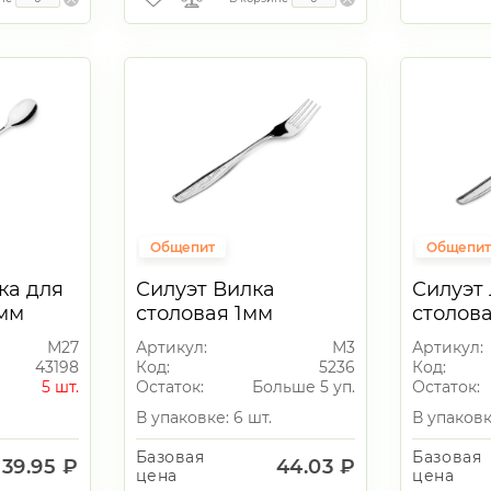
Общепит
Общепи
ка для
Силуэт Вилка
Силуэт
2мм
столовая 1мм
столов
М27
Артикул:
М3
Артикул:
43198
Код:
5236
Код:
5 шт.
Остаток:
Больше 5 уп.
Остаток:
В упаковке: 6 шт.
В упаковк
Базовая
Базовая
39.95 ₽
44.03 ₽
цена
цена