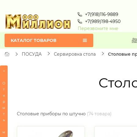
+7(918)116-9889
+7(989)198-4950
Перезвоните мне
КАТАЛОГ ТОВАРОВ
ПОСУДА
Сервировка стола
Столовые п
>
Стол
Товары
по
О
алфавиту
т
к
ВСЕ
р
Н
ы
СЕРТИФИКАТЫ
Столовые приборы по штучно
(74 товара)
т
ь
ПОСУДА
м
-