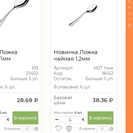
и
л
ь
т
р
 Ложка
Новинка Ложка
 1мм
чайная 1,2мм
М3
Артикул:
М27 тонк
23402
Код:
18452
Больше 5 уп.
Остаток:
Больше 5 уп.
е: 6 шт.
В упаковке: 6 шт.
Базовая
28.68 ₽
38.36 ₽
цена
6
шт.
Мин партия:
6
шт.
В корзину
В корзину
В корзине
В корзине