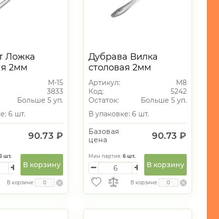
т Ложка
Дубрава Вилка
ая 2мм
столовая 2мм
М-15
Артикул:
М8
3833
Код:
5242
Больше 5 уп.
Остаток:
Больше 5 уп.
е: 6 шт.
В упаковке: 6 шт.
Базовая
90.73 ₽
90.73 ₽
цена
6
шт.
Мин партия:
6
шт.
В корзину
В корзину
В корзине
В корзине