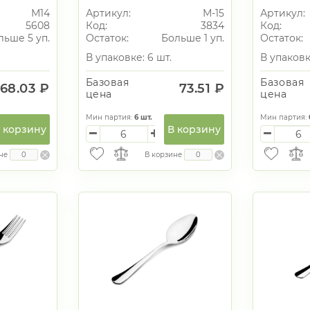
М14
Артикул:
М-15
Артикул:
5608
Код:
3834
Код:
льше 5 уп.
Остаток:
Больше 1 уп.
Остаток:
В упаковке: 6 шт.
В упаковк
Базовая
Базовая
68.03 ₽
73.51 ₽
цена
цена
Мин партия:
6
шт.
Мин партия:
 корзину
В корзину
не
В корзине