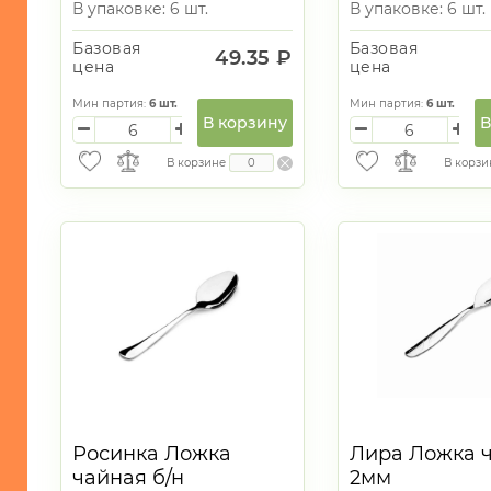
В упаковке: 6 шт.
В упаковке: 6 шт.
Базовая
Базовая
49.35 ₽
цена
цена
Мин партия:
6
шт.
Мин партия:
6
шт.
В корзину
В
В корзине
В корзи
Росинка Ложка
Лира Ложка 
чайная б/н
2мм