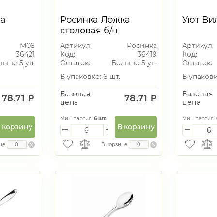
ка
Росинка Ложка
Уют Ви
столовая б/н
М06
Артикул:
Росинка
Артикул:
36421
Код:
36419
Код:
льше 5 уп.
Остаток:
Больше 5 уп.
Остаток:
В упаковке: 6 шт.
В упаковк
Базовая
Базовая
78.71 ₽
78.71 ₽
цена
цена
Мин партия:
6
шт.
Мин партия:
 корзину
В корзину
не
В корзине