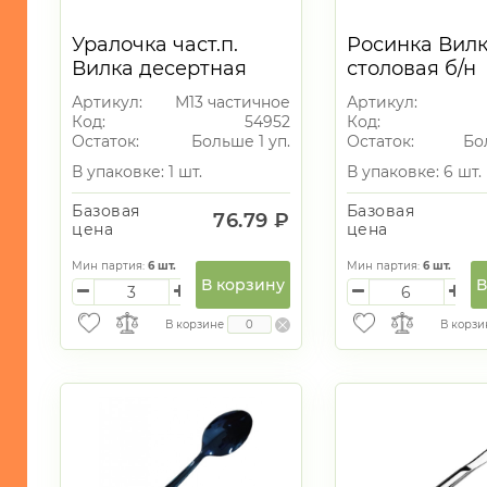
Уралочка част.п.
Росинка Вил
Вилка десертная
столовая б/н
НТП
Артикул:
М13 частичное
Артикул:
Код:
54952
Код:
Остаток:
Больше 1 уп.
Остаток:
Бо
В упаковке: 1 шт.
В упаковке: 6 шт.
Базовая
Базовая
76.79 ₽
цена
цена
Мин партия:
6
шт.
Мин партия:
6
шт.
В корзину
В
В корзине
В корзи