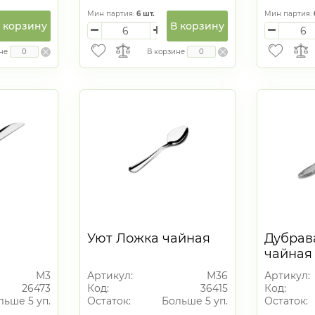
Мин партия:
6
шт.
Мин партия:
 корзину
В корзину
не
В корзине
Уют Ложка чайная
Дубрав
чайная
М3
Артикул:
М36
Артикул:
26473
Код:
36415
Код:
льше 5 уп.
Остаток:
Больше 5 уп.
Остаток: