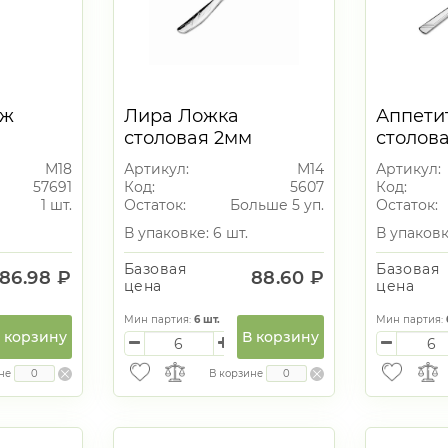
ож
Лира Ложка
Аппети
столовая 2мм
столов
М18
Артикул:
М14
Артикул:
57691
Код:
5607
Код:
1 шт.
Остаток:
Больше 5 уп.
Остаток:
В упаковке: 6 шт.
В упаковк
Базовая
Базовая
86.98 ₽
88.60 ₽
цена
цена
Мин партия:
6
шт.
Мин партия:
 корзину
В корзину
не
В корзине