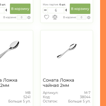
6
шт.
Мин партия:
6
шт.
В корзину
В корзину
В корзине
В корзине
а Ложка
Соната Ложка
 2мм
чайная 2мм
М8
Артикул:
М-7
5241
Код:
38044
Больше 5 уп.
Остаток:
Больше 5 уп.