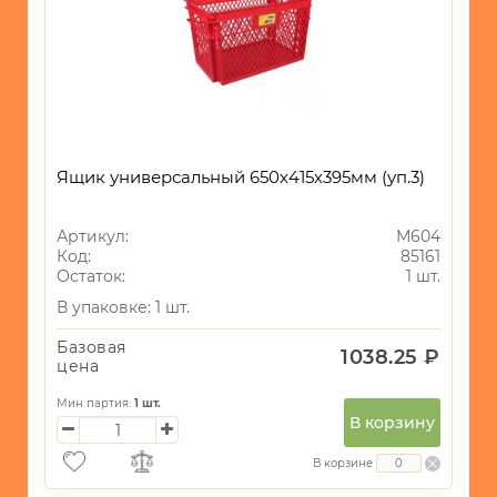
Ящик универсальный 650х415х395мм (уп.3)
Артикул:
М604
Код:
85161
Остаток:
1 шт.
В упаковке: 1 шт.
Базовая
1038.25 ₽
цена
Мин партия:
1
шт.
В корзину
В корзине