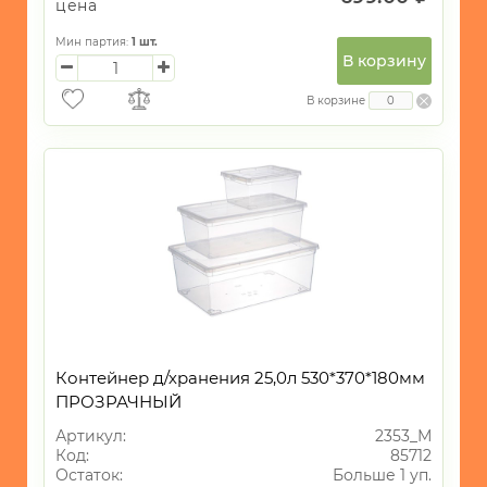
цена
Мин партия:
1
шт.
В корзину
В корзине
Контейнер д/хранения 25,0л 530*370*180мм
ПРОЗРАЧНЫЙ
Артикул:
2353_М
Код:
85712
Остаток:
Больше 1 уп.