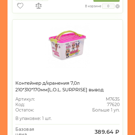
В корзине
Контейнер д/хранения 7,0л
210*310*170мм[L.O.L. SURPRISE] вывод
Артикул:
М7635
Код:
77620
Остаток:
Больше 1 уп.
В упаковке: 1 шт.
Базовая
389.64 ₽
цена