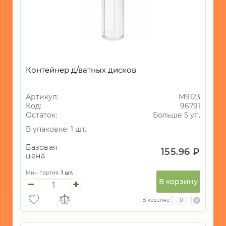
-
Столы/
Стулья/
Табуреты
-
Корзины
Контейнер д/ватных дисков
-
Контейнеры
Артикул:
М9123
-
Код:
96791
Ведра/
Остаток:
Больше 5 уп.
Баки
В упаковке: 1 шт.
-
Базовая
155.96 ₽
Тазы/
цена
Ванны
Мин партия:
1
шт.
-
В корзину
Товары
для
В корзине
ванны
и
туалета