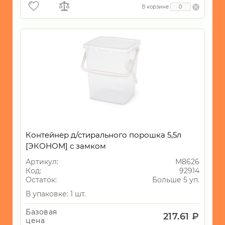
Салфетки/
В корзине
Губки
-
Перчатки
-
Пакеты/
Мешки
-
Зажигалки
-
Замки
Контейнер д/стирального порошка 5,5л
[ЭКОНОМ] с замком
-
Наборы
Артикул:
М8626
инструментов
Код:
92914
Остаток:
Больше 5 уп.
-
Товары
В упаковке: 1 шт.
для
животных
Базовая
217.61 ₽
цена