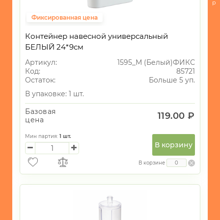
ИНТЕРЬЕР
р
Фиксированная цена
СУВЕНИРЫ
ХОЗЯЙСТВЕННЫЕ
Контейнер навесной универсальный
ТОВАРЫ
БЕЛЫЙ 24*9см
-
Артикул:
1595_М (Белый)ФИКС
Комоды
Код:
85721
Остаток:
Больше 5 уп.
-
В упаковке: 1 шт.
Комоды/
Корзины
Базовая
119.00 ₽
цена
-
Обувницы/
Мин партия:
1
шт.
Шкафы
В корзину
-
В корзине
Полочки/
Этажерки
-
Вешалки/
Крючки