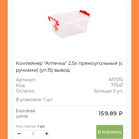
-
Клей
-
Элементы
питания
-
Веревки/
Шпагат
Контейнер "Аптечка" 2,5л прямоугольный (с
-
ручками) (уп.15) вывод
Прищепки,сушилки
Артикул:
М7370
для
Код:
77547
белья
Остаток:
Больше 5 уп.
-
В упаковке: 1 шт.
Швабры
и
Базовая
159.89 ₽
насадки/
цена
Щетки
Мин партия:
1
шт.
-
В корзину
Тряпки/