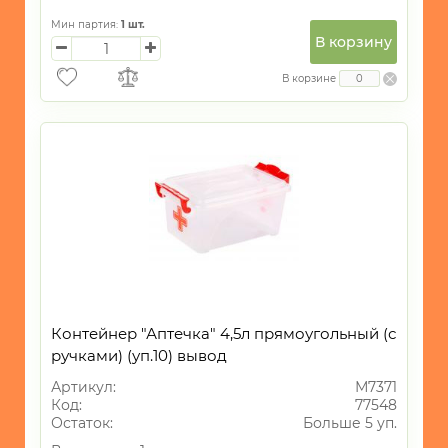
-
Коврики
Мин партия:
1
шт.
В корзину
-
Противомоскитные
В корзине
сетки
-
Разное
-
Клеенка
для
столов
УНИКАЛЬНЫЕ
ТОВАРЫ
ГАЛАНТЕРЕЯ
Контейнер "Аптечка" 4,5л прямоугольный (с
ручками) (уп.10) вывод
ТЕКСТИЛЬ
Артикул:
М7371
ОСВЕЩЕНИЕ
Код:
77548
Остаток:
Больше 5 уп.
ТОВАРЫ
ДЛЯ