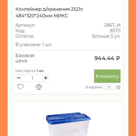
Контейнер д/хранения 25,0л
484*320*240мм МИКС
Артикул:
2867_М
Код:
85711
Остаток:
Больше 5 уп.
В упаковке: 1 шт.
Базовая
944.44 ₽
цена
Мин партия:
1
шт.
В корзину
В корзине