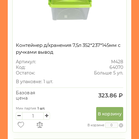
Контейнер д/хранения 7,5л 352*237*145мм с
ручками вывод
Артикул:
М428
Код:
64070
Остаток:
Больше 5 уп.
В упаковке: 1 шт.
Базовая
323.86 ₽
цена
Мин партия:
1
шт.
В корзину
В корзине