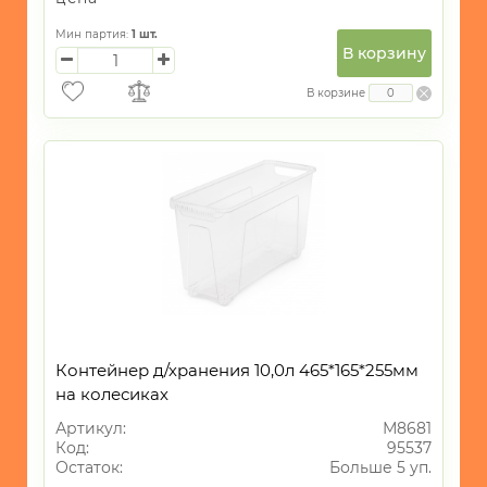
Мин партия:
1
шт.
В корзину
В корзине
Контейнер д/хранения 10,0л 465*165*255мм
на колесиках
Артикул:
М8681
Код:
95537
Остаток:
Больше 5 уп.