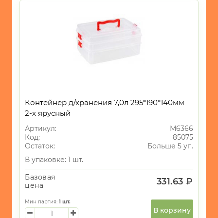
Контейнер д/хранения 7,0л 295*190*140мм
2-х ярусный
Артикул:
М6366
Код:
85075
Остаток:
Больше 5 уп.
В упаковке: 1 шт.
Базовая
331.63 ₽
цена
Мин партия:
1
шт.
В корзину