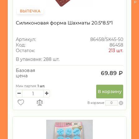
-
р
Кондитерские
ВЫПЕЧКА
принадлежности
и
Силиконовая форма Шахматы 20.5*8.5*1
все
для
запекания
Артикул:
86458/SK45-50
Код:
86458
-
Остаток:
213 шт.
Хранение
В упаковке: 288 шт.
БЫТОВАЯ
ТЕХНИКА
Базовая
69.89 ₽
цена
ИГРУШКИ
Мин партия:
1
шт.
ИНТЕРЬЕР
В корзину
СУВЕНИРЫ
В корзине
ХОЗЯЙСТВЕННЫЕ
ТОВАРЫ
УНИКАЛЬНЫЕ
ТОВАРЫ