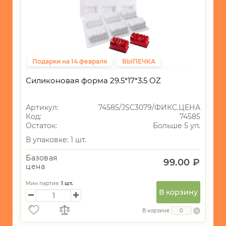
Подарки на 14 февраля
ВЫПЕЧКА
SilikoLove ликвидация
Фиксированная цена
Силиконовая форма 29.5*17*3.5 OZ
Артикул:
74585/JSC3079/ФИКС.ЦЕНА
Код:
74585
Остаток:
Больше 5 уп.
В упаковке: 1 шт.
Базовая
99.00 ₽
цена
Мин партия:
1
шт.
В корзину
В корзине