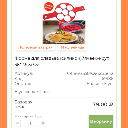
Полезный завтрак
Масленница
ВЫПЕЧКА
Фиксированная цена
Форма для оладьев (силикон)7ячеек-круг,
38*23см OZ
Артикул:
69186/2558/Фикс.цена
Код:
69186
Остаток:
Больше 5 уп.
В упаковке: 1 шт.
Базовая
79.00 ₽
цена
Мин партия:
1
шт.
В корзину