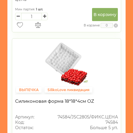
Мин партия:
1
шт.
В корзину
В корзине
ВЫПЕЧКА
SilikoLove ликвидация
Фиксированная цена
Силиконовая форма 18*18*4см OZ
Артикул:
74584/JSC2805/ФИКС.ЦЕНА
Код:
74584
Остаток:
Больше 5 уп.