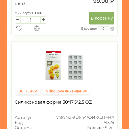
99.00 ₽
цена
Мин партия:
1
шт.
В корзину
В корзине
ВЫПЕЧКА
SilikoLove ликвидация
Фиксированная цена
Силиконовая форма 30*17.5*2.5 OZ
Артикул:
74574/JSC2544/ФИКС.ЦЕНА
Код:
74574
Остаток:
Больше 5 уп.