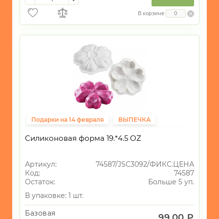
В корзине
Подарки на 14 февраля
ВЫПЕЧКА
SilikoLove ликвидация
Фиксированная цена
Силиконовая форма 19.*4.5 OZ
Артикул:
74587/JSC3092/ФИКС.ЦЕНА
Код:
74587
Остаток:
Больше 5 уп.
В упаковке: 1 шт.
Базовая
99.00 ₽