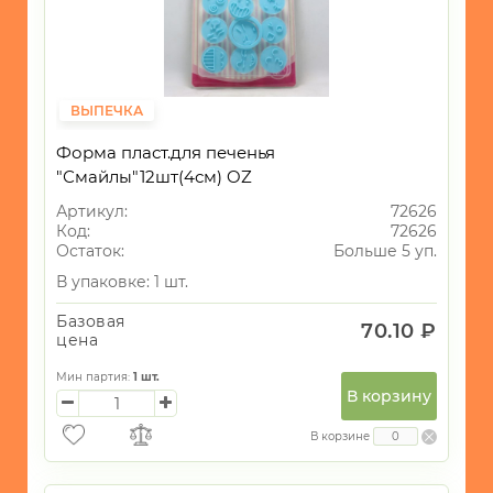
ГАЛАНТЕРЕЯ
ТЕКСТИЛЬ
ОСВЕЩЕНИЕ
ВЫПЕЧКА
ТОВАРЫ
Форма пласт.для печенья
ДЛЯ
ТУРИЗМА
"Смайлы"12шт(4см) OZ
И
Артикул:
72626
ПИКНИКА
Код:
72626
Остаток:
Больше 5 уп.
МОРСКАЯ
ТЕМАТИКА
В упаковке: 1 шт.
САД
Базовая
70.10 ₽
и
цена
ОГОРОД
Мин партия:
1
шт.
Новогодний
В корзину
ассортимент
В корзине