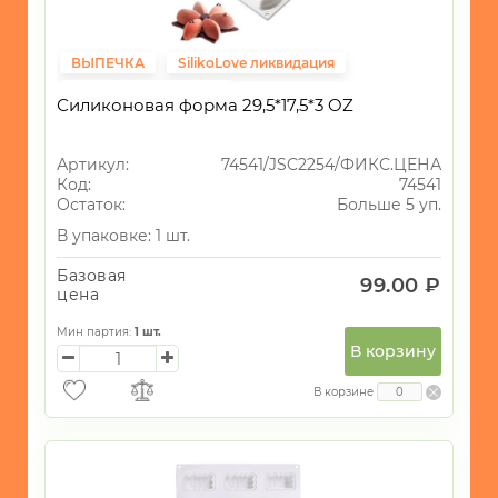
ВЫПЕЧКА
SilikoLove ликвидация
Фиксированная цена
Силиконовая форма 29,5*17,5*3 OZ
Артикул:
74541/JSC2254/ФИКС.ЦЕНА
Код:
74541
Остаток:
Больше 5 уп.
В упаковке: 1 шт.
Базовая
99.00 ₽
цена
Мин партия:
1
шт.
В корзину
В корзине