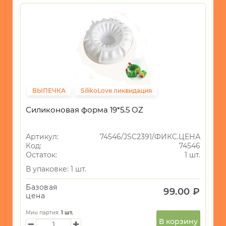
ВЫПЕЧКА
SilikoLove ликвидация
Фиксированная цена
Силиконовая форма 19*5.5 OZ
Артикул:
74546/JSC2391/ФИКС.ЦЕНА
Код:
74546
Остаток:
1 шт.
В упаковке: 1 шт.
Базовая
99.00 ₽
цена
Мин партия:
1
шт.
В корзину