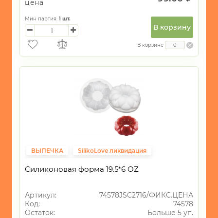
цена
Мин партия:
1
шт.
В корзину
В корзине
ВЫПЕЧКА
SilikoLove ликвидация
Фиксированная цена
Силиконовая форма 19.5*6 OZ
Артикул:
74578JSC2716/ФИКС.ЦЕНА
Код:
74578
Остаток:
Больше 5 уп.