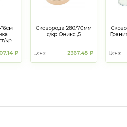
4*6см
Сковорода 280/70мм
Сково
ика
с/кр Оникс ,5
Гранит
т/кр
ч
07.14 ₽
2367.48 ₽
Цена:
Цена:
Мин партия:
Мин партия
1
шт.
1
шт.
В корзину