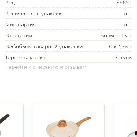
Код:
96650
Количество в упаковке:
1
шт.
Мин партия:
1
шт.
В наличии:
Больше 1 уп.
Вес\обьем товарной упаковки:
0 кг\0 м3
Торговая марка:
Катунь
перейти к описанию и отзывам