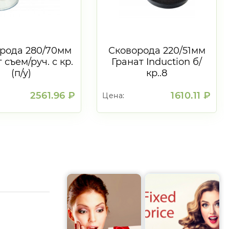
рода 280/70мм
Сковорода 220/51мм
 съем/руч. с кр.
Гранат Induction б/
(п/у)
кр..8
2561.96 ₽
1610.11 ₽
Цена:
:
Мин партия:
1
шт.
В корзину
В корзину