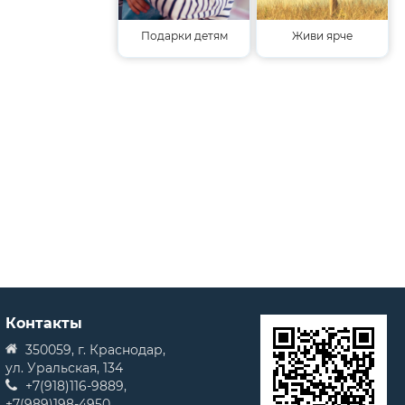
Подарки детям
Живи ярче
Контакты
350059, г. Краснодар,
ул. Уральская, 134
+7(918)116-9889,
+7(989)198-4950