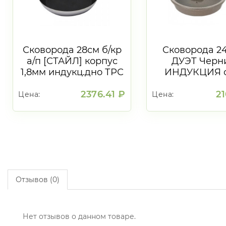
Сковорода 28см б/кр
Сковорода 2
а/п [СТАЙЛ] корпус
ДУЭТ Черн
1,8мм индукц.дно ТРС
ИНДУКЦИЯ с
3,6мм, покрытие Xylan
съем/ру
2376.41 ₽
21
Цена:
Цена:
Мин партия:
Мин партия:
1
шт.
1
шт.
В корзину
В корзину
Отзывов (0)
Нет отзывов о данном товаре.