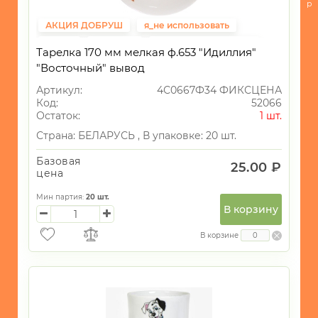
ТОВАРЫ
р
АКЦИЯ ДОБРУШ
я_не использовать
ГАЛАНТЕРЕЯ
Акция
Выгодно
Фиксированная цена
ТЕКСТИЛЬ
Тарелка 170 мм мелкая ф.653 "Идиллия"
Распродажа
"Восточный" вывод
ОСВЕЩЕНИЕ
Артикул:
4С0667Ф34 ФИКСЦЕНА
ТОВАРЫ
Код:
52066
ДЛЯ
Остаток:
1 шт.
ТУРИЗМА
Страна:
БЕЛАРУСЬ ,
В упаковке: 20 шт.
И
ПИКНИКА
Базовая
25.00 ₽
цена
МОРСКАЯ
ТЕМАТИКА
Мин партия:
20
шт.
В корзину
САД
и
В корзине
ОГОРОД
Новогодний
ассортимент