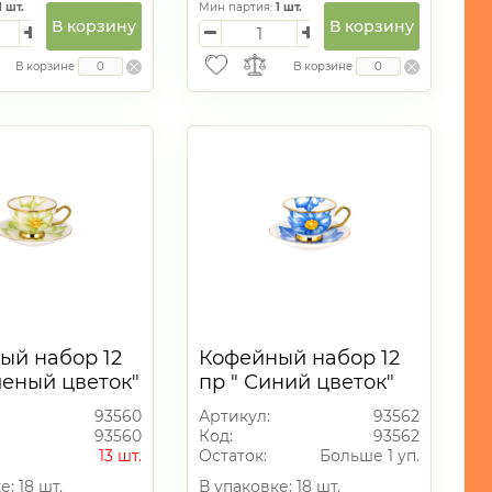
1
шт.
Мин партия:
1
шт.
В корзину
В корзину
В корзине
В корзине
ый набор 12
Кофейный набор 12
леный цветок"
пр " Синий цветок"
90 мл
93560
Артикул:
93562
93560
Код:
93562
13 шт.
Остаток:
Больше 1 уп.
е: 18 шт.
В упаковке: 18 шт.