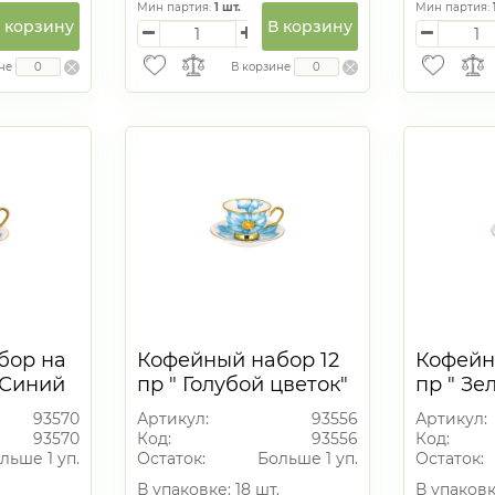
Мин партия:
1
шт.
Мин партия:
 корзину
В корзину
не
В корзине
бор на
Кофейный набор 12
Кофейн
 Синий
пр " Голубой цветок"
пр " Зе
90 мл
90 мл
93570
Артикул:
93556
Артикул:
93570
Код:
93556
Код:
льше 1 уп.
Остаток:
Больше 1 уп.
Остаток:
В упаковке: 18 шт.
В упаковк