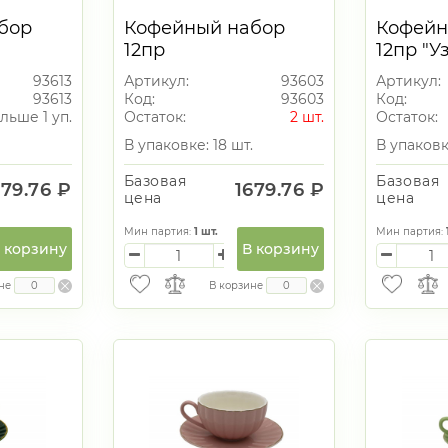
бор
Кофейный набор
Кофейн
12пр
12пр "У
00мл
"Орнамент"110мл
93613
Артикул:
93603
Артикул:
93613
Код:
93603
Код:
льше 1 уп.
Остаток:
2 шт.
Остаток:
В упаковке: 18 шт.
В упаковк
Базовая
Базовая
679.76 ₽
1679.76 ₽
цена
цена
Мин партия:
1
шт.
Мин партия:
 корзину
В корзину
не
В корзине