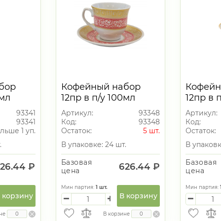
бор
Кофейный набор
Кофейн
0мл
12пр в п/у 100мл
12пр в 
93341
Артикул:
93348
Артикул:
93341
Код:
93348
Код:
льше 1 уп.
Остаток:
5 шт.
Остаток:
.
В упаковке: 24 шт.
В упаковк
Базовая
Базовая
26.44 ₽
626.44 ₽
цена
цена
Мин партия:
1
шт.
Мин партия:
 корзину
В корзину
не
В корзине