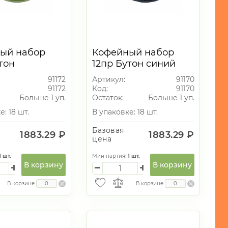
ый набор
Кофейный набор
тон
12пр Бутон синий
вый 90мл
90мл
91172
Артикул:
91170
91172
Код:
91170
Больше 1 уп.
Остаток:
Больше 1 уп.
е: 18 шт.
В упаковке: 18 шт.
Базовая
1883.29 ₽
1883.29 ₽
цена
1
шт.
Мин партия:
1
шт.
В корзину
В корзину
В корзине
В корзине