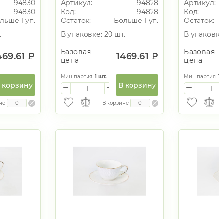
94830
Артикул:
94828
Артикул:
94830
Код:
94828
Код:
льше 1 уп.
Остаток:
Больше 1 уп.
Остаток:
.
В упаковке: 20 шт.
В упаковк
Базовая
Базовая
469.61 ₽
1469.61 ₽
цена
цена
Мин партия:
1
шт.
Мин партия:
 корзину
В корзину
не
В корзине