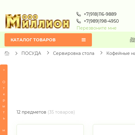
+7(918)116-9889
+7(989)198-4950
Перезвоните мне
КАТАЛОГ ТОВАРОВ
ПОСУДА
Сервировка стола
Кофейные н
>
Товары
по
О
алфавиту
т
к
ВСЕ
р
Ф
ы
СЕРТИФИКАТЫ
12 предметов
(35 товаров)
т
ь
ПОСУДА
м
-