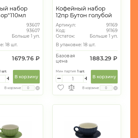
ый набор
Кофейный набор
зор"110мл
12пр Бутон голубой
90мл
93607
Артикул:
91169
93607
Код:
91169
Больше 1 уп.
Остаток:
Больше 1 уп.
е: 18 шт.
В упаковке: 18 шт.
Базовая
1679.76 ₽
1883.29 ₽
цена
1
шт.
Мин партия:
1
шт.
В корзину
В корзину
В корзине
В корзине