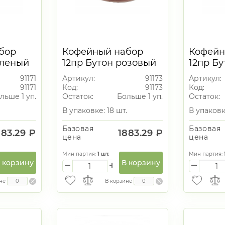
бор
Кофейный набор
Кофейн
еленый
12пр Бутон розовый
12пр Бу
90мл
салато
91171
Артикул:
91173
Артикул:
91171
Код:
91173
Код:
льше 1 уп.
Остаток:
Больше 1 уп.
Остаток:
В упаковке: 18 шт.
В упаковк
Базовая
Базовая
883.29 ₽
1883.29 ₽
цена
цена
Мин партия:
1
шт.
Мин партия:
 корзину
В корзину
не
В корзине