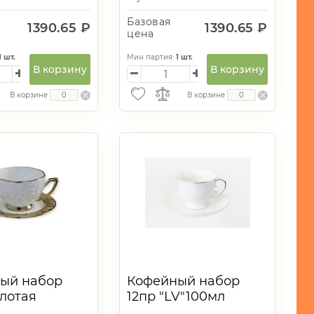
Базовая
1390.65 ₽
1390.65 ₽
цена
1
шт.
Мин партия:
1
шт.
В корзину
В корзину
В корзине
В корзине
ый набор
Кофейный набор
олотая
12пр "LV"100мл
а 100мл