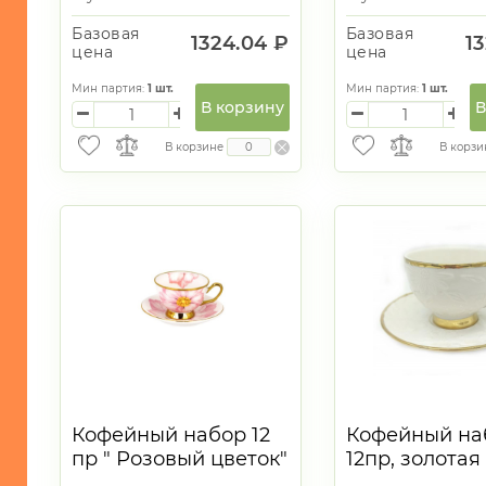
Базовая
Базовая
1324.04 ₽
1
цена
цена
Мин партия:
1
шт.
Мин партия:
1
шт.
В корзину
В
В корзине
В корзи
Кофейный набор 12
Кофейный на
пр " Розовый цветок"
12пр, золотая
90 мл
обводка 100м