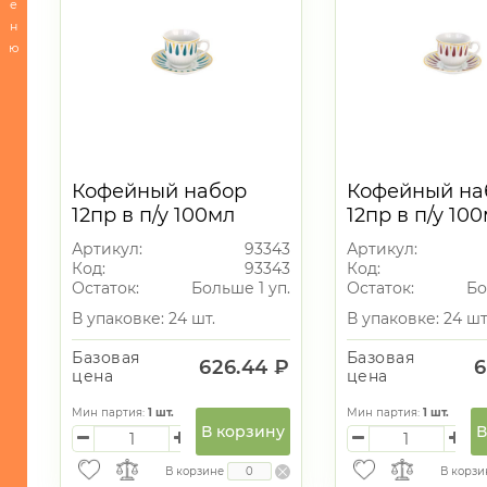
е
Сервировка
н
стола
ю
-
Посуда
для
приготовления
-
Кухонные
Кофейный набор
Кофейный на
принадлежности
12пр в п/у 100мл
12пр в п/у 10
-
Артикул:
93343
Артикул:
Кондитерские
Код:
93343
Код:
принадлежности
Остаток:
Больше 1 уп.
Остаток:
Бо
и
В упаковке: 24 шт.
В упаковке: 24 шт
все
для
Базовая
Базовая
запекания
626.44 ₽
6
цена
цена
-
Мин партия:
1
шт.
Мин партия:
1
шт.
Хранение
В корзину
В
БЫТОВАЯ
В корзине
В корзи
ТЕХНИКА