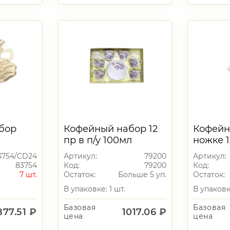
бор
Кофейный набор 12
Кофейн
пр в п/у 100мл
ножке 1
00мл
Голубой
3754/CD24
Артикул:
79200
Артикул:
мл
83754
Код:
79200
Код:
7 шт.
Остаток:
Больше 5 уп.
Остаток:
В упаковке: 1 шт.
В упаковк
Базовая
Базовая
877.51 ₽
1017.06 ₽
цена
цена