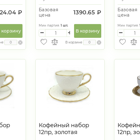
Базовая
Базовая
324.04 ₽
1390.65 ₽
цена
цена
Мин партия:
1
шт.
Мин партия:
 корзину
В корзину
не
В корзине
бор
Кофейный набор
Кофейн
12пр, золотая
12пр, з
л
обводка 100мл
обводк