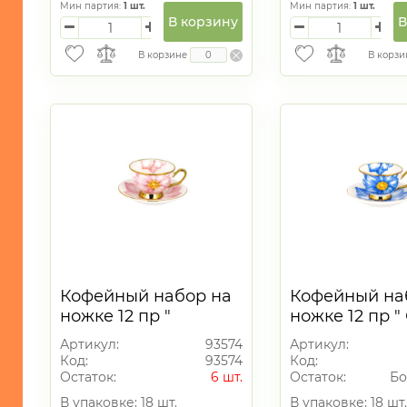
МОРСКАЯ
Мин партия:
1
шт.
Мин партия:
1
шт.
ТЕМАТИКА
В корзину
В
САД
В корзине
В корзи
и
ОГОРОД
Новогодний
ассортимент
фарфор
1
Кофейный набор на
Кофейный на
ножке 12 пр "
ножке 12 пр "
Розовый цветок" 90
цветок" 90 мл
Артикул:
93574
Артикул:
мл
Код:
93574
Код:
Остаток:
6 шт.
Остаток:
Бо
В упаковке: 18 шт.
В упаковке: 18 шт.