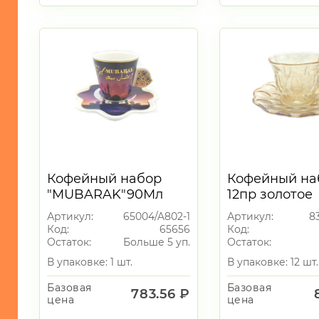
ИГРУШКИ
ИНТЕРЬЕР
СУВЕНИРЫ
ХОЗЯЙСТВЕННЫЕ
ТОВАРЫ
УНИКАЛЬНЫЕ
ТОВАРЫ
ГАЛАНТЕРЕЯ
Кофейный набор
Кофейный на
"MUBARAK"90Мл
12пр золотое
ТЕКСТИЛЬ
напыление 1
Артикул:
65004/A802-1
Артикул:
8
ОСВЕЩЕНИЕ
Код:
65656
Код:
Остаток:
Больше 5 уп.
Остаток:
ТОВАРЫ
ДЛЯ
В упаковке: 1 шт.
В упаковке: 12 шт.
ТУРИЗМА
И
Базовая
Базовая
783.56 ₽
ПИКНИКА
цена
цена