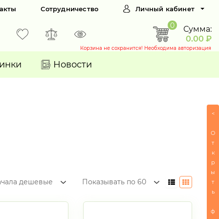
акты
Сотрудничество
Личный кабинет
0
Сумма:
0.00 ₽
Корзина не сохранится! Необходима авторизация
инки
Новости
<
О
т
к
р
ы
ачала дешевые
Показывать по 60
т
ь
ф