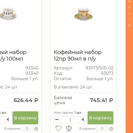
и
л
ь
т
р
ый набор
Кофейный набор
п/у 100мл
12пр 90мл в п/у
93340
Артикул:
93073/505-02
93340
Код:
93073
Больше 1 уп.
Остаток:
Больше 1 уп.
е: 24 шт.
В упаковке: 24 шт.
Базовая
626.44 ₽
745.41 ₽
цена
1
шт.
Мин партия:
1
шт.
В корзину
В корзину
В корзине
В корзине