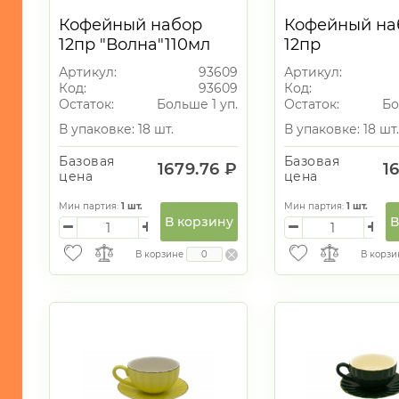
Кофейный набор
Кофейный на
12пр "Волна"110мл
12пр
"Крендель"1
Артикул:
93609
Артикул:
Код:
93609
Код:
Остаток:
Больше 1 уп.
Остаток:
Бо
В упаковке: 18 шт.
В упаковке: 18 шт.
Базовая
Базовая
1679.76 ₽
1
цена
цена
Мин партия:
1
шт.
Мин партия:
1
шт.
В корзину
В
В корзине
В корзи