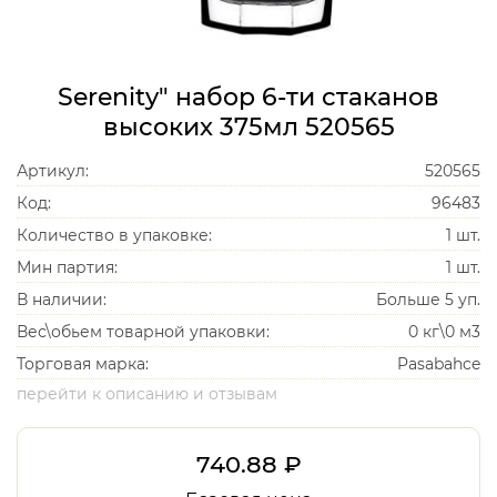
Serenity" набор 6-ти стаканов
высоких 375мл 520565
Артикул:
520565
Код:
96483
Количество в упаковке:
1
шт.
Мин партия:
1
шт.
В наличии:
Больше 5 уп.
Вес\обьем товарной упаковки:
0 кг\0 м3
Торговая марка:
Pasabahce
перейти к описанию и отзывам
740.88 ₽